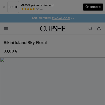
🎁-15% primo ordine app
Ottenere
50 k+
⚡️-15% SUGLI ESSENZIALI DA VACANZA |
ACQUISTA
🔥SALDI ESTIVI:
FINO AL -50%
>>
💌REGALO PER I NUOVI: 20% DI SCONTO*
🚚SPEDIZIONE GRATUITA DA 49€
Bikini Island Sky Floral
33,00 €