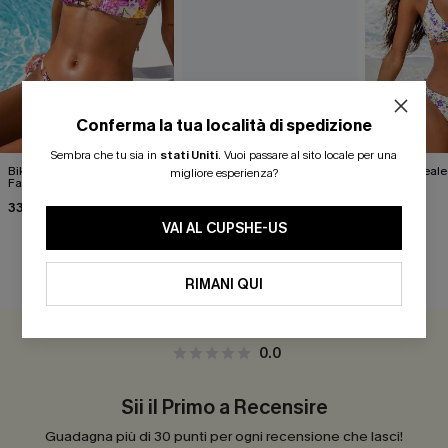
Conferma la tua località di spedizione
Sembra che tu sia in
stati Uniti
.
Vuoi passare al sito locale per una
Bikini tropicale Flora &
Bikini Dizzy con stampe
Bikini floreal
migliore esperienza?
Fauna
miste
nuovo"
33,00 €
37,00 €
34,00 €
37,00 €
VAI AL CUPSHE-US
RECENSIONI DEI CLIENTI
RIMANI QUI
0.0
Sii il Primo a Recensire
Guadagna più di 30 punti per ogni recensione che lasci!