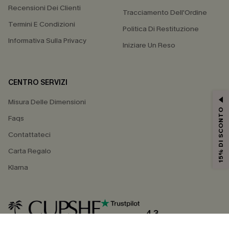
Recensioni Dei Clienti
Tracciamento Dell'Ordine
Termini E Condizioni
Politica Di Restituzione
Informativa Sulla Privacy
Iniziare Un Reso
CENTRO SERVIZI
Misura Delle Dimensioni
15% DI SCONTO
Faqs
Contattateci
Carta Regalo
Klarna
4.3