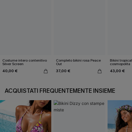
Costume intero contenitivo
Completo bikini rosa Peace
Bikini tropical
Silver Screen
Out
cosmopolita
40,00 €
37,00 €
43,00 €
ACQUISTATI FREQUENTEMENTE INSIEME