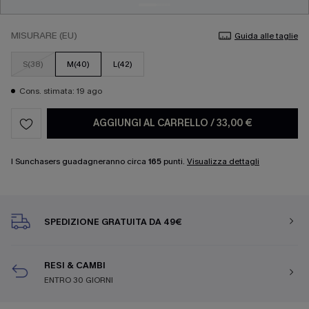
MISURARE (EU)
Guida alle taglie
S(38)
M(40)
L(42)
Cons. stimata: 19 ago
AGGIUNGI AL CARRELLO
/
33,00 €
I Sunchasers guadagneranno circa
165
punti.
Visualizza dettagli
SPEDIZIONE GRATUITA DA 49€
RESI & CAMBI
ENTRO 30 GIORNI