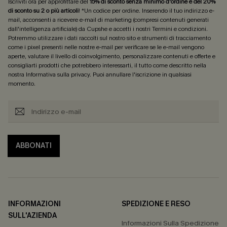
Iscriviti ora per approfittare del
15% di sconto senza minimo d'ordine e del 20%
di sconto su 2 o più articoli
! *Un codice per ordine. Inserendo il tuo indirizzo e-
mail, acconsenti a ricevere e-mail di marketing (compresi contenuti generati
dall'intelligenza artificiale) da Cupshe e accetti i nostri
Termini e condizioni
.
Potremmo utilizzare i dati raccolti sul nostro sito e strumenti di tracciamento
come i pixel presenti nelle nostre e-mail per verificare se le e-mail vengono
aperte, valutare il livello di coinvolgimento, personalizzare contenuti e offerte e
consigliarti prodotti che potrebbero interessarti, il tutto come descritto nella
nostra
Informativa sulla privacy
. Puoi annullare l'iscrizione in qualsiasi
momento.
ABBONATI
INFORMAZIONI
SPEDIZIONE E RESO
SULL'AZIENDA
Informazioni Sulla Spedizione