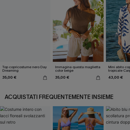
Top copricostume nero Day
Immagina questa maglietta
Mini abito c
Dreaming
color beige
tropicale Ca
35,00 €
35,00 €
43,00 €
ACQUISTATI FREQUENTEMENTE INSIEME