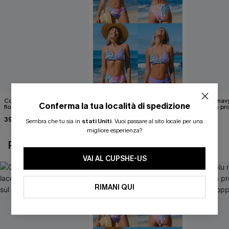
Costume intero con lacci
Set di top bikini tropicale
Abito blu nav
Conferma la tua località di spedizione
floreali svolazzanti sul retro
reversibile e pantaloni a vita
scollatura pr
media
cintura doppi
39,00 €
40,00 €
24,90 €
Sembra che tu sia in
stati Uniti
.
Vuoi passare al sito locale per una
migliore esperienza?
POTREBBE INTERESSARTI ANCHE
VAI AL CUPSHE-US
RIMANI QUI