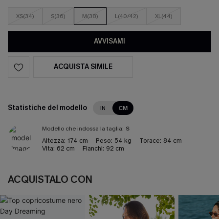
XS(34)
S(36)
M(38)
L(40/42)
XL(44)
AVVISAMI
ACQUISTA SIMILE
Statistiche del modello
IN
CM
Modello che indossa la taglia:
S
Altezza:
174 cm
Peso:
54 kg
Torace:
84 cm
Vita:
62 cm
Fianchi:
92 cm
ACQUISTALO CON