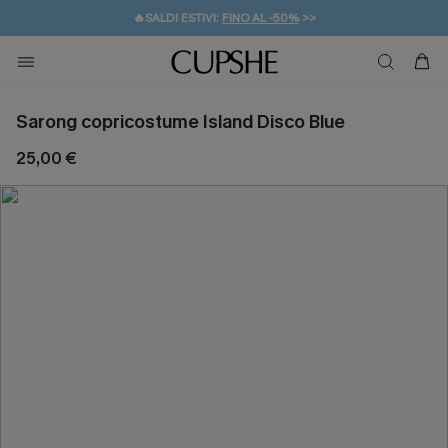
🔥SALDI ESTIVI:
FINO AL -50%
>>
💌REGALO PER I NUOVI: 20% DI SCONTO*
🚚SPEDIZIONE GRATUITA DA 49€
Sarong copricostume Island Disco Blue
25,00 €