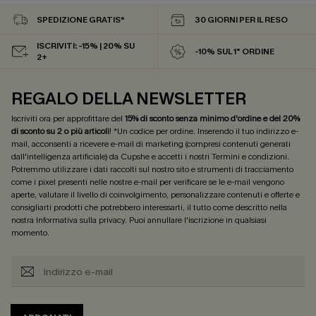
SPEDIZIONE GRATIS*
30 GIORNI PER IL RESO
ISCRIVITI: -15% | 20% SU
-10% SUL 1° ORDINE
2+
REGALO DELLA NEWSLETTER
Iscriviti ora per approfittare del
15% di sconto senza minimo d'ordine e del 20%
di sconto su 2 o più articoli
! *Un codice per ordine. Inserendo il tuo indirizzo e-
mail, acconsenti a ricevere e-mail di marketing (compresi contenuti generati
dall'intelligenza artificiale) da Cupshe e accetti i nostri
Termini e condizioni
.
Potremmo utilizzare i dati raccolti sul nostro sito e strumenti di tracciamento
come i pixel presenti nelle nostre e-mail per verificare se le e-mail vengono
aperte, valutare il livello di coinvolgimento, personalizzare contenuti e offerte e
consigliarti prodotti che potrebbero interessarti, il tutto come descritto nella
nostra
Informativa sulla privacy
. Puoi annullare l'iscrizione in qualsiasi
momento.