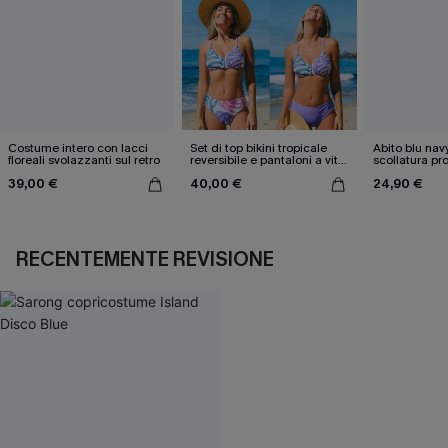
Costume intero con lacci
Set di top bikini tropicale
Abito blu nav
floreali svolazzanti sul retro
reversibile e pantaloni a vita
scollatura pr
media
cintura doppi
39,00 €
40,00 €
24,90 €
RECENTEMENTE REVISIONE