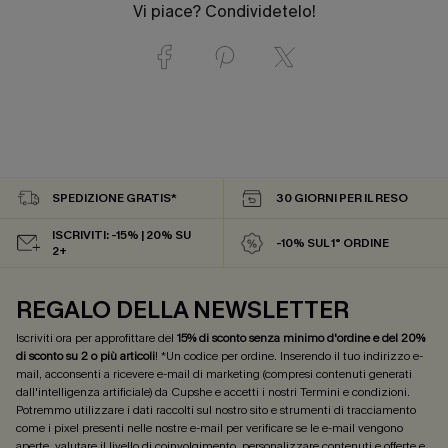
Vi piace? Condividetelo!
SPEDIZIONE GRATIS*
30 GIORNI PER IL RESO
ISCRIVITI: -15% | 20% SU
-10% SUL 1° ORDINE
2+
REGALO DELLA NEWSLETTER
Iscriviti ora per approfittare del
15% di sconto senza minimo d'ordine e del 20%
di sconto su 2 o più articoli
! *Un codice per ordine. Inserendo il tuo indirizzo e-
mail, acconsenti a ricevere e-mail di marketing (compresi contenuti generati
dall'intelligenza artificiale) da Cupshe e accetti i nostri
Termini e condizioni
.
Potremmo utilizzare i dati raccolti sul nostro sito e strumenti di tracciamento
come i pixel presenti nelle nostre e-mail per verificare se le e-mail vengono
aperte, valutare il livello di coinvolgimento, personalizzare contenuti e offerte e