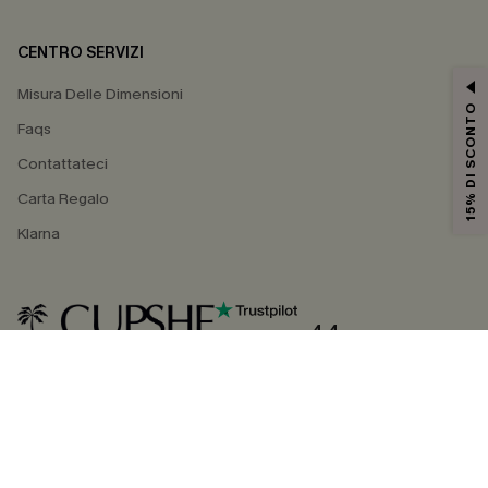
CENTRO SERVIZI
Misura Delle Dimensioni
15% DI SCONTO
Faqs
Contattateci
Carta Regalo
Klarna
4.4
SEGUICI SU