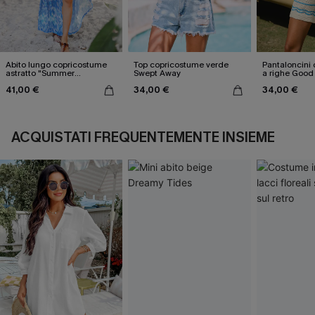
Abito lungo copricostume
Top copricostume verde
Pantaloncini
astratto "Summer
Swept Away
a righe Good
Nostalgia"
41,00 €
34,00 €
34,00 €
ACQUISTATI FREQUENTEMENTE INSIEME