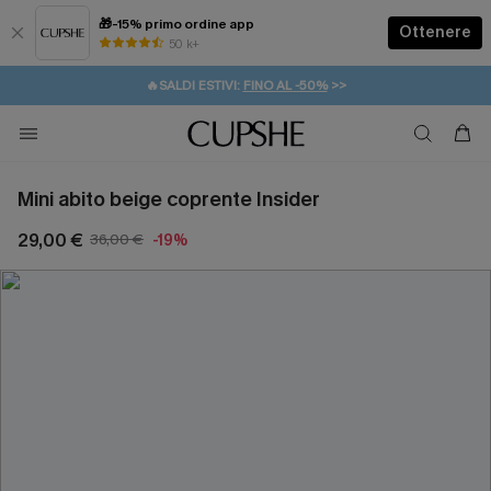
🎁-15% primo ordine app
Ottenere
50 k+
⚡️-15% SUGLI ESSENZIALI DA VACANZA |
ACQUISTA
🔥SALDI ESTIVI:
FINO AL -50%
>>
💌REGALO PER I NUOVI: 20% DI SCONTO*
🚚SPEDIZIONE GRATUITA DA 49€
Mini abito beige coprente Insider
29,00 €
36,00 €
-19%