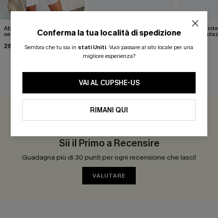
Abito copricostume in
Mini abito beige Dreamy
Costume inte
Conferma la tua località di spedizione
seersucker con polsini da
Tides
floreali svola
annodare
28,00 €
21,00 €
39,00 €
35,00 €
25,00 €
Sembra che tu sia in
stati Uniti
.
Vuoi passare al sito locale per una
migliore esperienza?
RECENSIONI DEI CLIENTI
VAI AL CUPSHE-US
RIMANI QUI
0.0
Sii il Primo a Recensire
Guadagna più di 30 punti per ogni recensione che lasci!
VALUTARE