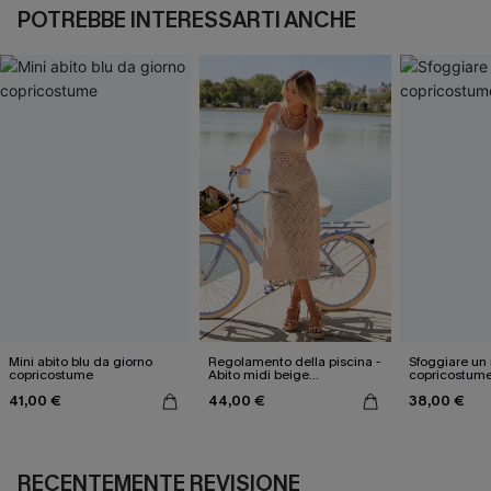
POTREBBE INTERESSARTI ANCHE
Mini abito blu da giorno
Regolamento della piscina -
Sfoggiare un 
copricostume
Abito midi beige
copricostume
copricostume
41,00 €
44,00 €
38,00 €
RECENTEMENTE REVISIONE