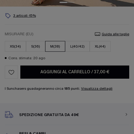
3 articoli -15%
MISURARE (EU)
Guida alle taglie
XS(34)
S(36)
M(38)
L(40/42)
XL(44)
Cons. stimata: 20 ago
AGGIUNGI AL CARRELLO
/
37,00 €
I Sunchasers guadagneranno circa
185
punti.
Visualizza dettagli
SPEDIZIONE GRATUITA DA 49€
RESI & CAMBI