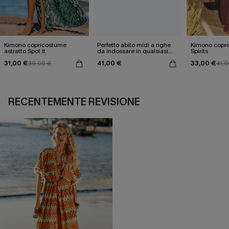
Kimono copricostume
Perfetto abito midi a righe
Kimono copre
astratto Spot It
da indossare in qualsiasi
Spirits
condizione atmosferica
31,00 €
41,00 €
33,00 €
39,00 €
41,0
RECENTEMENTE REVISIONE