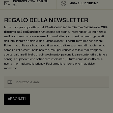
ISCRIVITI: -15% | 20% SU
-10% SUL 1° ORDINE
2+
REGALO DELLA NEWSLETTER
Iscriviti ora per approfittare del
15% di sconto senza minimo d'ordine e del 20%
di sconto su 2 o più articoli
! *Un codice per ordine. Inserendo il tuo indirizzo e-
mail, acconsenti a ricevere e-mail di marketing (compresi contenuti generati
dall'intelligenza artificiale) da Cupshe e accetti i nostri
Termini e condizioni
.
Potremmo utilizzare i dati raccolti sul nostro sito e strumenti di tracciamento
come i pixel presenti nelle nostre e-mail per verificare se le e-mail vengono
aperte, valutare il livello di coinvolgimento, personalizzare contenuti e offerte e
consigliarti prodotti che potrebbero interessarti, il tutto come descritto nella
nostra
Informativa sulla privacy
. Puoi annullare l'iscrizione in qualsiasi
momento.
ABBONATI