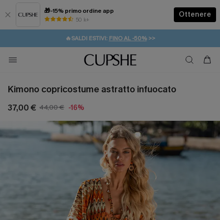
🎁-15% primo ordine app
Ottenere
50 k+
⚡️-15% SUGLI ESSENZIALI DA VACANZA |
ACQUISTA
🔥SALDI ESTIVI:
FINO AL -50%
>>
💌REGALO PER I NUOVI: 20% DI SCONTO*
🚚SPEDIZIONE GRATUITA DA 49€
Kimono copricostume astratto infuocato
37,00 €
44,00 €
-16%