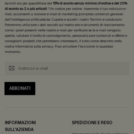
Iscriviti ora per approfittare del
15% di sconto senza minimo d'ordine e del 20%
di sconto su 2 o più articoli
! *Un codice per ordine. Inserendo il tuo indirizzo e-
mail, acconsenti a ricevere e-mail di marketing (compresi contenuti generati
dall'intelligenza artificiale) da Cupshe e accetti i nostri
Termini e condizioni
.
Potremmo utilizzare i dati raccolti sul nostro sito e strumenti di tracciamento
come i pixel presenti nelle nostre e-mail per verificare se le e-mail vengono
aperte, valutare il livello di coinvolgimento, personalizzare contenuti e offerte e
consigliarti prodotti che potrebbero interessarti, il tutto come descritto nella
nostra
Informativa sulla privacy
. Puoi annullare l'iscrizione in qualsiasi
momento.
ABBONATI
INFORMAZIONI
SPEDIZIONE E RESO
SULL'AZIENDA