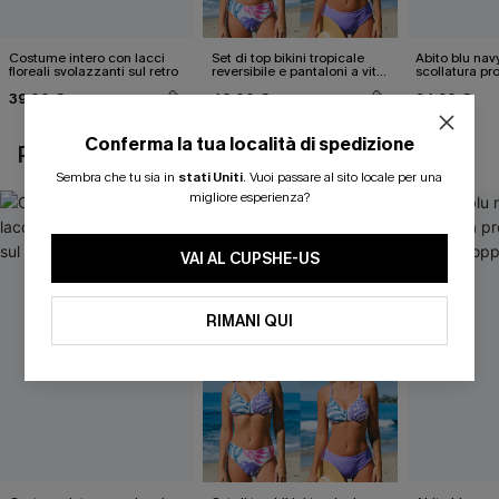
Costume intero con lacci
Set di top bikini tropicale
Abito blu nav
floreali svolazzanti sul retro
reversibile e pantaloni a vita
scollatura pr
media
cintura doppi
39,00 €
40,00 €
24,90 €
Conferma la tua località di spedizione
POTREBBE INTERESSARTI ANCHE
Sembra che tu sia in
stati Uniti
.
Vuoi passare al sito locale per una
migliore esperienza?
VAI AL CUPSHE-US
RIMANI QUI