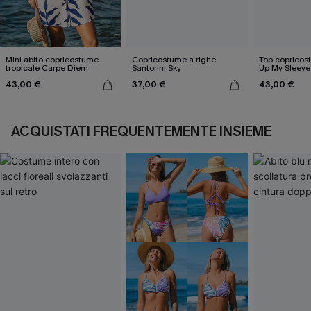
Mini abito copricostume
Copricostume a righe
Top copricos
tropicale Carpe Diem
Santorini Sky
Up My Sleeve
43,00 €
37,00 €
43,00 €
ACQUISTATI FREQUENTEMENTE INSIEME