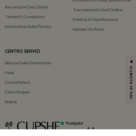
Informazioni Sulla Spedizione
Recensioni Dei Clienti
Tracciamento Dell'Ordine
Termini E Condizioni
Politica Di Restituzione
Informativa Sulla Privacy
Iniziare Un Reso
CENTRO SERVIZI
Misura Delle Dimensioni
15% DI SCONTO
Faqs
Contattateci
Carta Regalo
Klarna
4.4