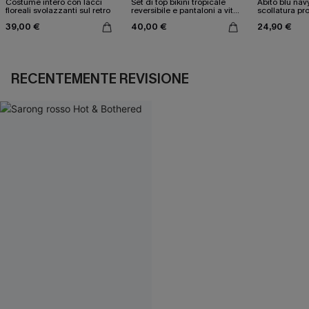
Costume intero con lacci
Set di top bikini tropicale
Abito blu nav
floreali svolazzanti sul retro
reversibile e pantaloni a vita
scollatura pr
media
cintura doppi
39,00 €
40,00 €
24,90 €
RECENTEMENTE REVISIONE