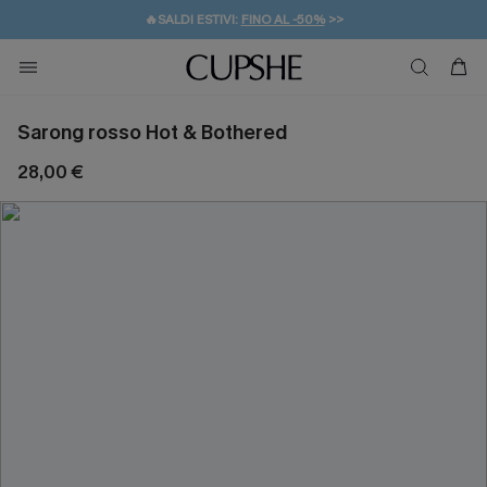
🔥SALDI ESTIVI:
FINO AL -50%
>>
💌REGALO PER I NUOVI: 20% DI SCONTO*
🚚SPEDIZIONE GRATUITA DA 49€
Sarong rosso Hot & Bothered
28,00 €