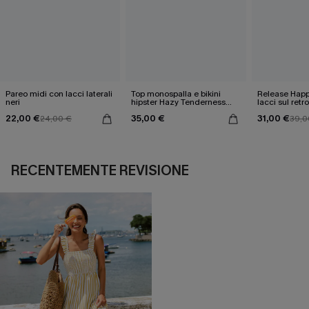
Pareo midi con lacci laterali
Top monospalla e bikini
Release Happ
neri
hipster Hazy Tenderness
lacci sul retro
Flower
bassa
22,00 €
35,00 €
31,00 €
24,00 €
39,0
RECENTEMENTE REVISIONE