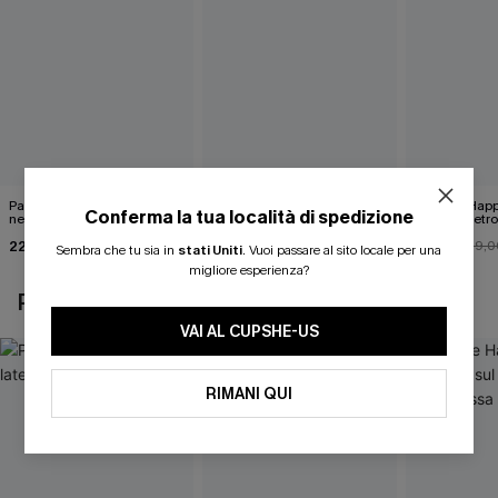
Pareo midi con lacci laterali
Top monospalla e bikini
Release Happ
Conferma la tua località di spedizione
neri
hipster Hazy Tenderness
lacci sul retro
Flower
bassa
22,00 €
35,00 €
31,00 €
24,00 €
39,0
Sembra che tu sia in
stati Uniti
.
Vuoi passare al sito locale per una
migliore esperienza?
POTREBBE INTERESSARTI ANCHE
VAI AL CUPSHE-US
RIMANI QUI