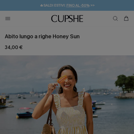
🔥SALDI ESTIVI:
FINO AL -50%
>>
💌REGALO PER I NUOVI: 20% DI SCONTO*
🚚SPEDIZIONE GRATUITA DA 49€
Abito lungo a righe Honey Sun
34,00 €