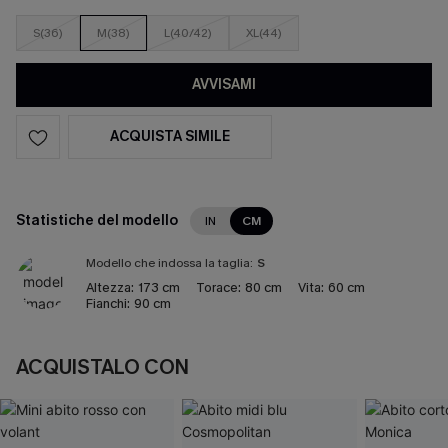
S(36)
M(38)
L(40/42)
XL(44)
AVVISAMI
ACQUISTA SIMILE
Statistiche del modello
IN
CM
Modello che indossa la taglia:
S
Altezza:
173 cm
Torace:
80 cm
Vita:
60 cm
Fianchi:
90 cm
ACQUISTALO CON