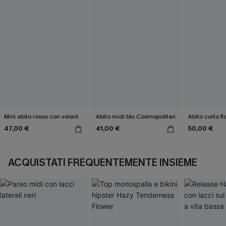
Mini abito rosso con volant
Abito midi blu Cosmopolitan
Abito corto f
47,00 €
41,00 €
50,00 €
ACQUISTATI FREQUENTEMENTE INSIEME