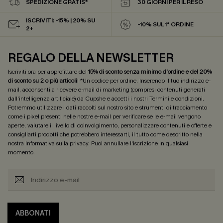
SPEDIZIONE GRATIS*
30 GIORNI PER IL RESO
ISCRIVITI: -15% | 20% SU
-10% SUL 1° ORDINE
2+
REGALO DELLA NEWSLETTER
Iscriviti ora per approfittare del
15% di sconto senza minimo d'ordine e del 20%
di sconto su 2 o più articoli
! *Un codice per ordine. Inserendo il tuo indirizzo e-
mail, acconsenti a ricevere e-mail di marketing (compresi contenuti generati
dall'intelligenza artificiale) da Cupshe e accetti i nostri
Termini e condizioni
.
Potremmo utilizzare i dati raccolti sul nostro sito e strumenti di tracciamento
come i pixel presenti nelle nostre e-mail per verificare se le e-mail vengono
aperte, valutare il livello di coinvolgimento, personalizzare contenuti e offerte e
consigliarti prodotti che potrebbero interessarti, il tutto come descritto nella
nostra
Informativa sulla privacy
. Puoi annullare l'iscrizione in qualsiasi
momento.
ABBONATI