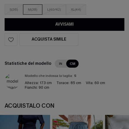
S(36)
M(38)
L(40/42)
XL(44)
AVVISAMI
ACQUISTA SIMILE
Statistiche del modello
IN
CM
Modello che indossa la taglia:
S
Altezza:
173 cm
Torace:
85 cm
Vita:
60 cm
Fianchi:
90 cm
ACQUISTALO CON