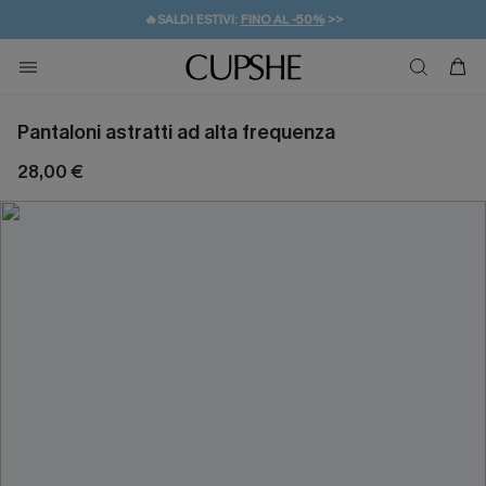
🔥SALDI ESTIVI:
FINO AL -50%
>>
💌REGALO PER I NUOVI: 20% DI SCONTO*
🚚SPEDIZIONE GRATUITA DA 49€
Pantaloni astratti ad alta frequenza
28,00 €