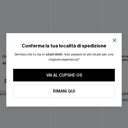
Conferma la tua località di spedizione
Sembra che tu sia in
stati Uniti
.
Vuoi passare al sito locale per una
Gilet bianco Wrap It Up
Maglia bianca in maglia
Parte superio
migliore esperienza?
Happy Days
marrone betu
40,00 €
43,00 €
35,00 €
VAI AL CUPSHE-US
POTREBBE INTERESSARTI ANCHE
RIMANI QUI