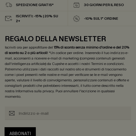
SPEDIZIONE GRATIS*
30 GIORNI PER IL RESO
ISCRIVITI: -15% | 20% SU
-10% SUL 1° ORDINE
2+
REGALO DELLA NEWSLETTER
Iscriviti ora per approfittare del
15% di sconto senza minimo d'ordine e del 20%
di sconto su 2 o più articoli
! *Un codice per ordine. Inserendo il tuo indirizzo e-
mail, acconsenti a ricevere e-mail di marketing (compresi contenuti generati
dall'intelligenza artificiale) da Cupshe e accetti i nostri
Termini e condizioni
.
Potremmo utilizzare i dati raccolti sul nostro sito e strumenti di tracciamento
come i pixel presenti nelle nostre e-mail per verificare se le e-mail vengono
aperte, valutare il livello di coinvolgimento, personalizzare contenuti e offerte e
consigliarti prodotti che potrebbero interessarti, il tutto come descritto nella
nostra
Informativa sulla privacy
. Puoi annullare l'iscrizione in qualsiasi
momento.
ABBONATI