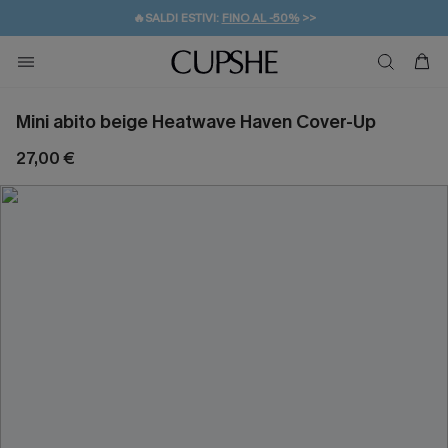
🔥SALDI ESTIVI:
FINO AL -50%
>>
💌REGALO PER I NUOVI: 20% DI SCONTO*
🚚SPEDIZIONE GRATUITA DA 49€
Mini abito beige Heatwave Haven Cover-Up
27,00 €