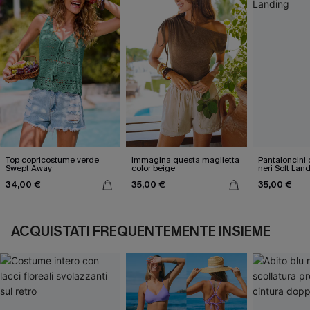
Top copricostume verde
Immagina questa maglietta
Pantaloncini
Swept Away
color beige
neri Soft Lan
34,00 €
35,00 €
35,00 €
ACQUISTATI FREQUENTEMENTE INSIEME