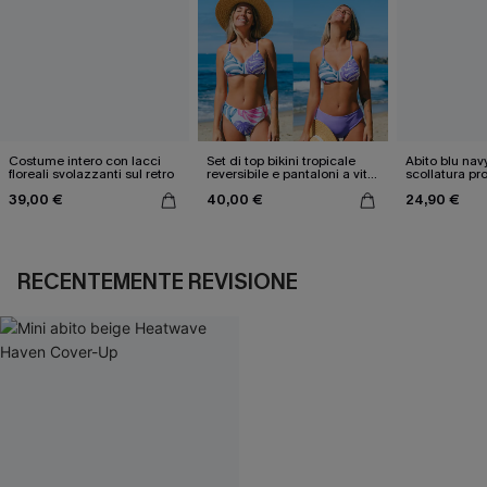
Costume intero con lacci
Set di top bikini tropicale
Abito blu nav
floreali svolazzanti sul retro
reversibile e pantaloni a vita
scollatura pr
media
cintura doppi
39,00 €
40,00 €
24,90 €
RECENTEMENTE REVISIONE