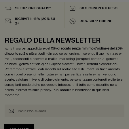
SPEDIZIONE GRATIS*
30 GIORNI PER IL RESO
ISCRIVITI: -15% | 20% SU
-10% SUL 1° ORDINE
2+
REGALO DELLA NEWSLETTER
Iscriviti ora per approfittare del
15% di sconto senza minimo d'ordine e del 20%
di sconto su 2 o più articoli
! *Un codice per ordine. Inserendo il tuo indirizzo e-
mail, acconsenti a ricevere e-mail di marketing (compresi contenuti generati
dall'intelligenza artificiale) da Cupshe e accetti i nostri
Termini e condizioni
.
Potremmo utilizzare i dati raccolti sul nostro sito e strumenti di tracciamento
come i pixel presenti nelle nostre e-mail per verificare se le e-mail vengono
aperte, valutare il livello di coinvolgimento, personalizzare contenuti e offerte e
consigliarti prodotti che potrebbero interessarti, il tutto come descritto nella
nostra
Informativa sulla privacy
. Puoi annullare l'iscrizione in qualsiasi
momento.