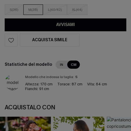
S(36)
M(38)
L(40/42)
XL(44)
AVVISAMI
ACQUISTA SIMILE
Statistiche del modello
IN
CM
Modello che indossa la taglia:
S
Altezza:
170 cm
Torace:
87 cm
Vita:
64 cm
Fianchi:
91 cm
ACQUISTALO CON