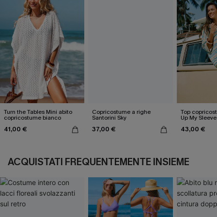
Turn the Tables Mini abito
Copricostume a righe
Top copricos
copricostume bianco
Santorini Sky
Up My Sleeve
41,00 €
37,00 €
43,00 €
ACQUISTATI FREQUENTEMENTE INSIEME