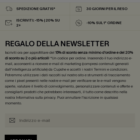
SPEDIZIONE GRATIS*
30 GIORNI PER IL RESO
ISCRIVITI: -15% | 20% SU
-10% SUL 1° ORDINE
2+
REGALO DELLA NEWSLETTER
Iscriviti ora per approfittare del
15% di sconto senza minimo d'ordine e del 20%
di sconto su 2 o più articoli
! *Un codice per ordine. Inserendo il tuo indirizzo e-
mail, acconsenti a ricevere e-mail di marketing (compresi contenuti generati
dall'intelligenza artificiale) da Cupshe e accetti i nostri
Termini e condizioni
.
Potremmo utilizzare i dati raccolti sul nostro sito e strumenti di tracciamento
come i pixel presenti nelle nostre e-mail per verificare se le e-mail vengono
aperte, valutare il livello di coinvolgimento, personalizzare contenuti e offerte e
consigliarti prodotti che potrebbero interessarti, il tutto come descritto nella
nostra
Informativa sulla privacy
. Puoi annullare l'iscrizione in qualsiasi
momento.