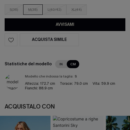
S(36)
M(38)
L(40/42)
XL(44)
AVVISAMI
ACQUISTA SIMILE
Statistiche del modello
IN
CM
Modello che indossa la taglia:
S
Altezza:
172.7 cm
Torace:
79.0 cm
Vita:
59.9 cm
Fianchi:
88.9 cm
ACQUISTALO CON