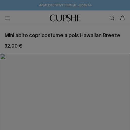
🔥SALDI ESTIVI:
FINO AL -50%
>>
💌REGALO PER I NUOVI: 20% DI SCONTO*
🚚SPEDIZIONE GRATUITA DA 49€
Mini abito copricostume a pois Hawaiian Breeze
32,00 €