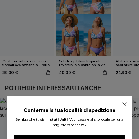
Costume intero con lacci
Set di top bikini tropicale
Abito blu nav
floreali svolazzanti sul retro
reversibile e pantaloni a vita
scollatura pr
media
cintura doppi
39,00 €
40,00 €
24,90 €
POTREBBE INTERESSARTI ANCHE
Conferma la tua località di spedizione
ISCRIVITI PER OTTENERE
Sembra che tu sia in
stati Uniti
.
Vuoi passare al sito locale per una
migliore esperienza?
15% DI SCONTO SENZA MINIMO D'ORDINE