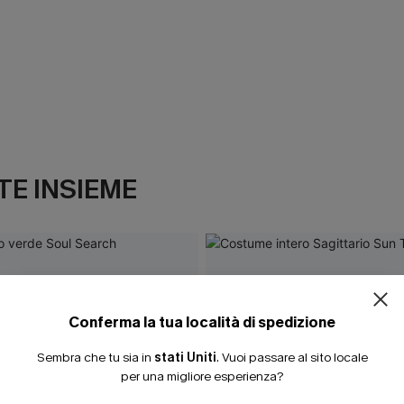
E INSIEME
ISCRIVITI PE
15% DI SCONTO SENZA
20% DI SCONTO SU 2 
Conferma la tua località di spedizione
Sembra che tu sia in
stati Uniti
.
Vuoi passare al sito locale
per una migliore esperienza?