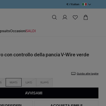
€ / Italian
psuits
Occasioni
SALDI
o con controllo della pancia V-Wire verde
Guida alle taglie
8)
M(40)
L(42)
XL(44)
AVVISAMI
DEI DESIDERI
ACQUISTA SIMILE