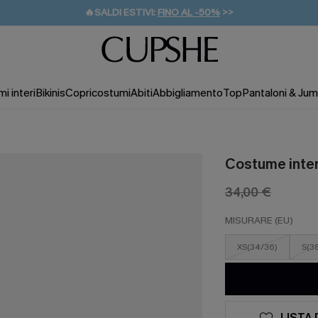
🔥SALDI ESTIVI:
FINO AL -50%
>>
💌REGALO PER I NUOVI: 20% DI SCONTO*
🚚SPEDIZIONE GRATUITA DA 49€
i interi
Bikinis
Copricostumi
Abiti
Abbigliamento
Top
Pantaloni & Jum
Costume inter
34,00 €
MISURARE (EU)
XS(34/36)
S(3
LISTA 