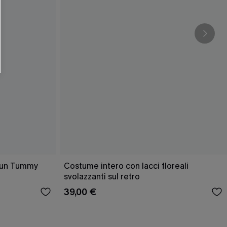
O SCONT
ere e-mail di marketing (compresi contenuti
ti i nostri
Termini e condizioni
. Potremmo
 di tracciamento come i pixel presenti nelle
rte, valutare il livello di coinvolgimento,
dotti che potrebbero interessarti, il tutto
y
. Puoi annullare l'iscrizione in qualsiasi
 Sun Tummy
Costume intero con lacci floreali
svolazzanti sul retro
39,00 €