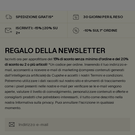
SPEDIZIONE GRATIS*
30 GIORNI PER IL RESO
ISCRIVITI: -15% | 20% SU
-10% SUL 1° ORDINE
2+
REGALO DELLA NEWSLETTER
Iscriviti ora per approfittare del
15% di sconto senza minimo d'ordine e del 20%
di sconto su 2 o più articoli
! *Un codice per ordine. Inserendo il tuo indirizzo e-
mail, acconsenti a ricevere e-mail di marketing (compresi contenuti generati
dall'intelligenza artificiale) da Cupshe e accetti i nostri
Termini e condizioni
.
Potremmo utilizzare i dati raccolti sul nostro sito e strumenti di tracciamento
come i pixel presenti nelle nostre e-mail per verificare se le e-mail vengono
aperte, valutare il livello di coinvolgimento, personalizzare contenuti e offerte e
consigliarti prodotti che potrebbero interessarti, il tutto come descritto nella
nostra
Informativa sulla privacy
. Puoi annullare l'iscrizione in qualsiasi
momento.