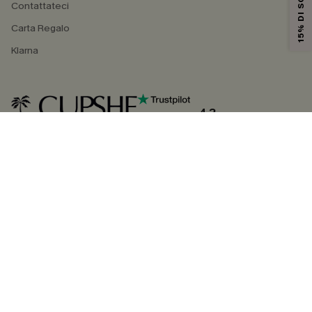
15% DI SCONTO
Contattateci
Carta Regalo
Klarna
4.3
SEGUICI SU
©2026 CUPSHE ITALIA
Informativa sulla privacy
|
Termini e condizioni
Gestione dei cookie