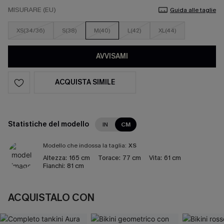
MISURARE (EU)
Guida alle taglie
XS(34/36)
S(38)
M(40)
L(42)
XL(44)
AVVISAMI
ACQUISTA SIMILE
Statistiche del modello
IN
CM
Modello che indossa la taglia:
XS
Altezza:
165 cm
Torace:
77 cm
Vita:
61 cm
Fianchi:
81 cm
ACQUISTALO CON