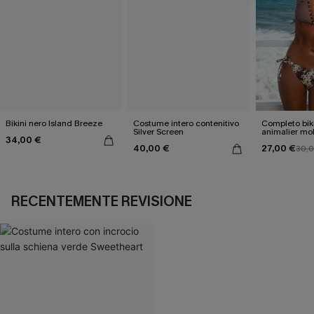
Bikini nero Island Breeze
Costume intero contenitivo
Completo bik
Silver Screen
animalier mo
34,00 €
accattivante
40,00 €
27,00 €
30,
RECENTEMENTE REVISIONE