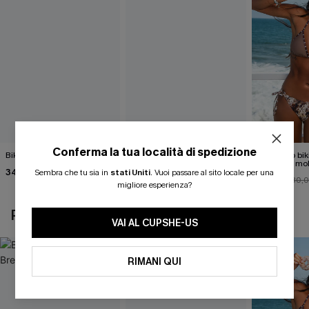
Conferma la tua località di spedizione
Bikini nero Island Breeze
Costume intero contenitivo
Completo bik
Silver Screen
animalier mo
34,00 €
accattivante
Sembra che tu sia in
stati Uniti
.
Vuoi passare al sito locale per una
40,00 €
27,00 €
30,
migliore esperienza?
POTREBBE INTERESSARTI ANCHE
VAI AL CUPSHE-US
RIMANI QUI