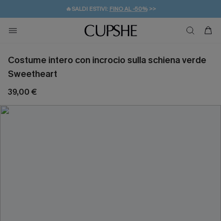
🔥SALDI ESTIVI:
FINO AL -50%
>>
💌REGALO PER I NUOVI: 20% DI SCONTO*
🚚SPEDIZIONE GRATUITA DA 49€
Costume intero con incrocio sulla schiena verde
Sweetheart
39,00 €