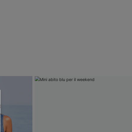
R OTTENERE
 MINIMO D'ORDINE
O PIÙ ARTICOLI