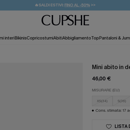
🔥SALDI ESTIVI:
FINO AL -50%
>>
💌REGALO PER I NUOVI: 20% DI SCONTO*
🚚SPEDIZIONE GRATUITA DA 49€
i interi
Bikinis
Copricostumi
Abiti
Abbigliamento
Top
Pantaloni & Jum
Mini abito in 
46,00 €
MISURARE (EU)
XS(34)
S(36)
Cons. stimata: 17 
LISTA 