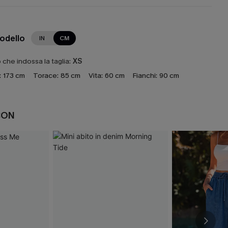
modello
IN
CM
che indossa la taglia:
XS
:
173 cm
Torace:
85 cm
Vita:
60 cm
Fianchi:
90 cm
CON