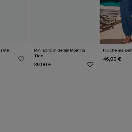
ss Me
Mini abito in denim Morning
Più che mai pan
Tide
46,00 €
39,00 €