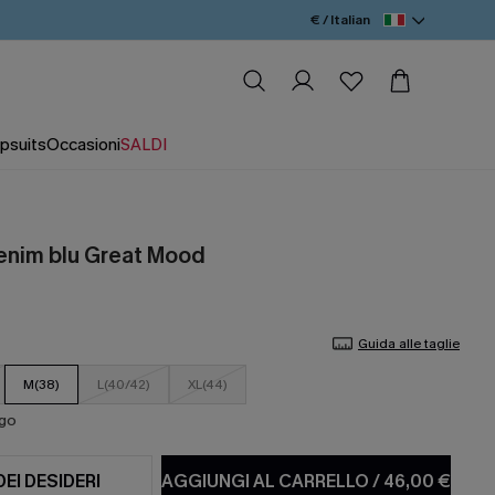
€ / Italian
psuits
Occasioni
SALDI
denim blu Great Mood
Guida alle taglie
M(38)
L(40/42)
XL(44)
ago
DEI DESIDERI
AGGIUNGI AL CARRELLO
/
46,00 €