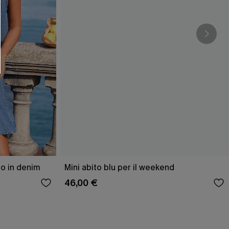
O SCONT
ere e-mail di marketing (compresi contenuti
ti i nostri
Termini e condizioni
. Potremmo
 di tracciamento come i pixel presenti nelle
rte, valutare il livello di coinvolgimento,
dotti che potrebbero interessarti, il tutto
y
. Puoi annullare l'iscrizione in qualsiasi
ito in denim
Mini abito blu per il weekend
46,00 €