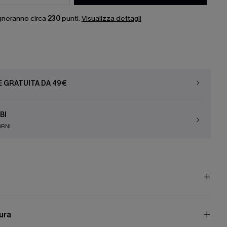
gneranno circa
230
punti.
Visualizza dettagli
E GRATUITA DA 49€
BI
ORNI
cura