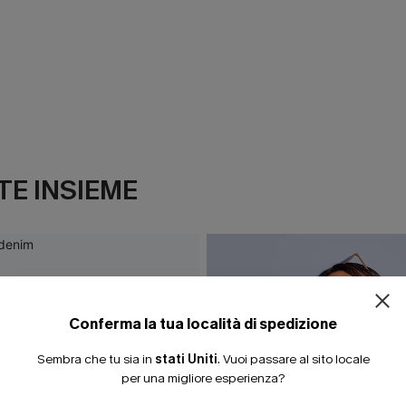
E INSIEME
ISCRIVITI PE
15% DI SCONTO SENZA
20% DI SCONTO SU 2 
Conferma la tua località di spedizione
Sembra che tu sia in
stati Uniti
.
Vuoi passare al sito locale
per una migliore esperienza?