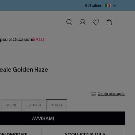
€ / Italian
psuits
Occasioni
SALDI
oreale Golden Haze
Guida alle taglie
M(38)
L(40/42)
XL(44)
AVVISAMI
DEI DESIDERI
ACQUISTA SIMILE