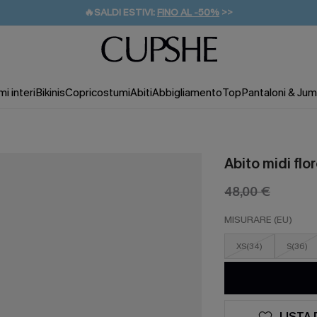
🔥SALDI ESTIVI:
FINO AL -50%
>>
💌REGALO PER I NUOVI: 20% DI SCONTO*
🚚SPEDIZIONE GRATUITA DA 49€
i interi
Bikinis
Copricostumi
Abiti
Abbigliamento
Top
Pantaloni & Jum
Abito midi fl
48,00 €
MISURARE (EU)
XS(34)
S(36)
LISTA 