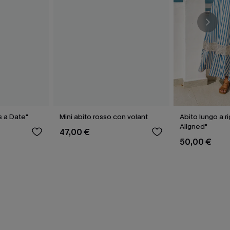
's a Date"
Mini abito rosso con volant
Abito lungo a r
Aligned"
47,00 €
50,00 €