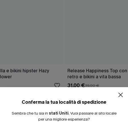
a e bikini hipster Hazy
Release Happiness Top con l
lower
retro e bikini a vita bassa
31,00 €
39,00 €
Conferma la tua località di spedizione
Sembra che tu sia in
stati Uniti
.
Vuoi passare al sito locale
CHE
per una migliore esperienza?