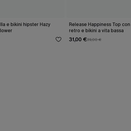
a e bikini hipster Hazy
Release Happiness Top con l
lower
retro e bikini a vita bassa
31,00 €
39,00 €