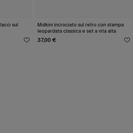
acci sul
Midkini incrociato sul retro con stampa
leopardata classica e set a vita alta
37,00 €