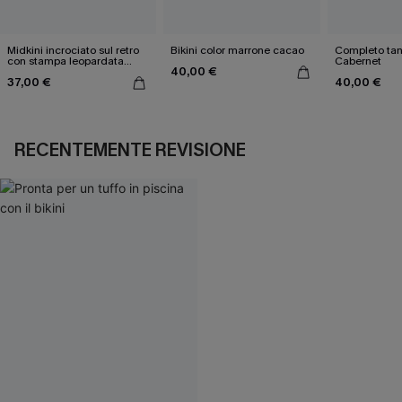
Midkini incrociato sul retro
Bikini color marrone cacao
Completo tan
con stampa leopardata
Cabernet
40,00 €
classica e set a vita alta
37,00 €
40,00 €
RECENTEMENTE REVISIONE