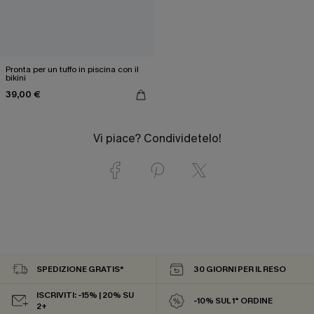
Pronta per un tuffo in piscina con il
bikini
39,00 €
Vi piace? Condividetelo!
SPEDIZIONE GRATIS*
30 GIORNI PER IL RESO
ISCRIVITI: -15% | 20% SU
-10% SUL 1° ORDINE
2+