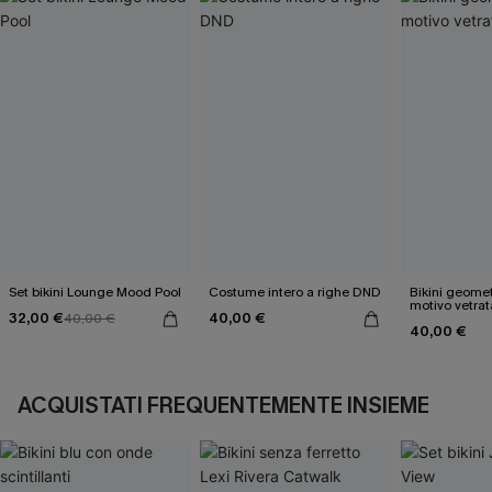
Set bikini Lounge Mood Pool
Costume intero a righe DND
Bikini geome
motivo vetrat
32,00 €
40,00 €
40,00 €
40,00 €
ACQUISTATI FREQUENTEMENTE INSIEME