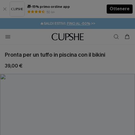
🎁-15% primo ordine app
Ottenere
50 k+
⚡️-15% SUGLI ESSENZIALI DA VACANZA |
ACQUISTA
🔥SALDI ESTIVI:
FINO AL -50%
>>
💌REGALO PER I NUOVI: 20% DI SCONTO*
🚚SPEDIZIONE GRATUITA DA 49€
Pronta per un tuffo in piscina con il bikini
39,00 €