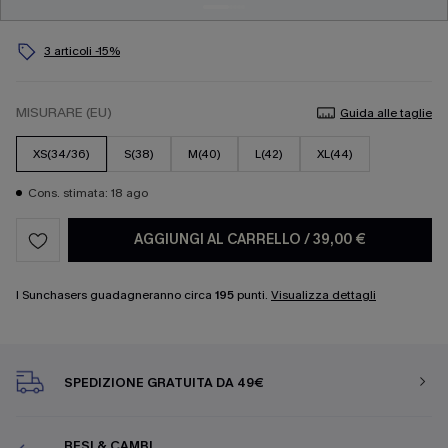
3 articoli -15%
MISURARE (EU)
Guida alle taglie
XS(34/36)
S(38)
M(40)
L(42)
XL(44)
Cons. stimata: 18 ago
AGGIUNGI AL CARRELLO
/
39,00 €
I Sunchasers guadagneranno circa
195
punti.
Visualizza dettagli
SPEDIZIONE GRATUITA DA 49€
RESI & CAMBI