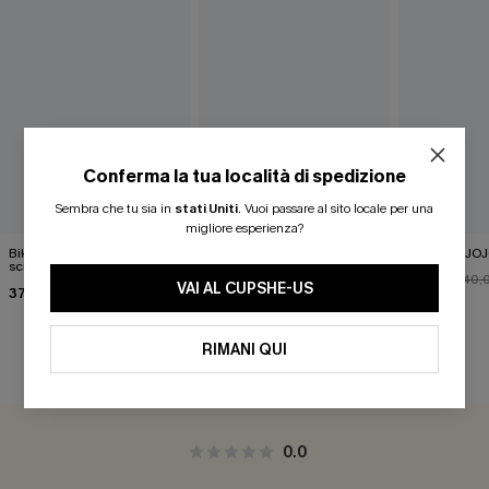
Conferma la tua località di spedizione
Sembra che tu sia in
stati Uniti
.
Vuoi passare al sito locale per una
migliore esperienza?
Bikini blu con onde
Bikini senza ferretto Lexi
Set bikini J
scintillanti
Rivera Catwalk
36,00 €
40,
VAI AL CUPSHE-US
37,00 €
36,00 €
40,00 €
RIMANI QUI
RECENSIONI DEI CLIENTI
0.0