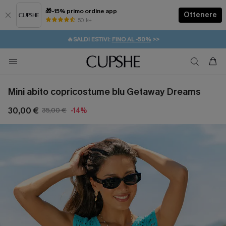
🎁-15% primo ordine app
Ottenere
50 k+
⚡️-15% SUGLI ESSENZIALI DA VACANZA |
ACQUISTA
🔥SALDI ESTIVI:
FINO AL -50%
>>
💌REGALO PER I NUOVI: 20% DI SCONTO*
🚚SPEDIZIONE GRATUITA DA 49€
Mini abito copricostume blu Getaway Dreams
30,00 €
35,00 €
-14%