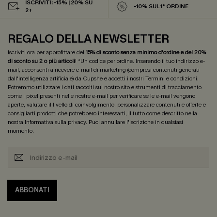
ISCRIVITI: -15% | 20% SU
-10% SUL 1° ORDINE
2+
REGALO DELLA NEWSLETTER
Iscriviti ora per approfittare del
15% di sconto senza minimo d'ordine e del 20%
di sconto su 2 o più articoli
! *Un codice per ordine. Inserendo il tuo indirizzo e-
mail, acconsenti a ricevere e-mail di marketing (compresi contenuti generati
dall'intelligenza artificiale) da Cupshe e accetti i nostri
Termini e condizioni
.
Potremmo utilizzare i dati raccolti sul nostro sito e strumenti di tracciamento
come i pixel presenti nelle nostre e-mail per verificare se le e-mail vengono
aperte, valutare il livello di coinvolgimento, personalizzare contenuti e offerte e
consigliarti prodotti che potrebbero interessarti, il tutto come descritto nella
nostra
Informativa sulla privacy
. Puoi annullare l'iscrizione in qualsiasi
momento.
ABBONATI