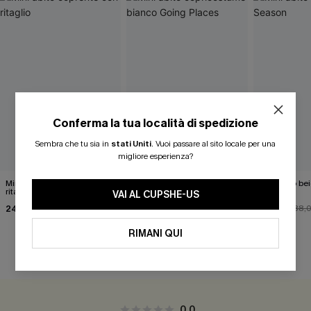
Conferma la tua località di spedizione
Sembra che tu sia in
stati Uniti
.
Vuoi passare al sito locale per una
migliore esperienza?
Mini abito coprente con
Mini abito copricostume
Mini abito b
ritaglio
bianco Going Places
Season
VAI AL CUPSHE-US
24,00 €
38,00 €
32,00 €
30,00 €
38,
RIMANI QUI
RECENSIONI DEI CLIENTI
0.0