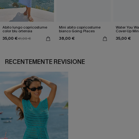
Abito lungo copricostume
Mini abito copricostume
Water You Wa
color blu ortensia
bianco Going Places
Cover-Up Min
35,00 €
38,00 €
35,00 €
41,00 €
RECENTEMENTE REVISIONE