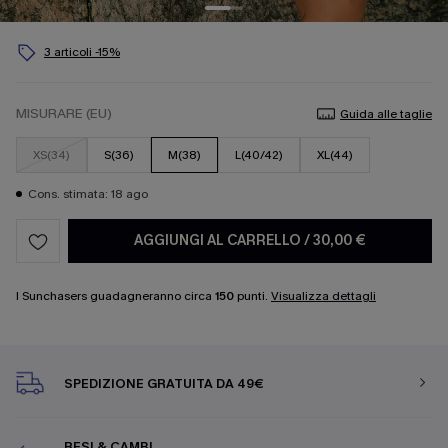
3 articoli -15%
MISURARE (EU)
Guida alle taglie
XS(34)
S(36)
M(38)
L(40/42)
XL(44)
Cons. stimata: 18 ago
AGGIUNGI AL CARRELLO
/
30,00 €
I Sunchasers guadagneranno circa
150
punti.
Visualizza dettagli
SPEDIZIONE GRATUITA DA 49€
RESI & CAMBI