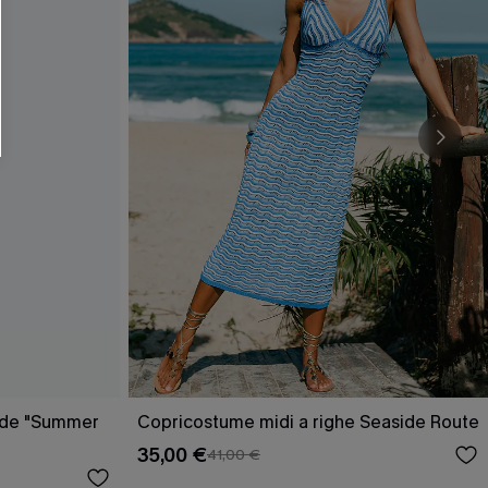
O SCONT
ere e-mail di marketing (compresi contenuti
ti i nostri
Termini e condizioni
. Potremmo
 di tracciamento come i pixel presenti nelle
rte, valutare il livello di coinvolgimento,
dotti che potrebbero interessarti, il tutto
y
. Puoi annullare l'iscrizione in qualsiasi
erde "Summer
Copricostume midi a righe Seaside Route
35,00 €
41,00 €