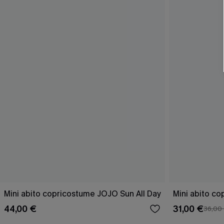
Mini abito copricostume JOJO Sun All Day
Mini abito co
44,00 €
31,00 €
36,00