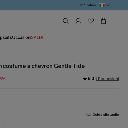
€ / Italian
psuits
Occasioni
SALDI
pricostume a chevron Gentle Tide
5.0
1 Recensioni
15%
Guida alle taglie