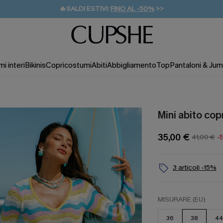
🔥SALDI ESTIVI:
FINO AL -50%
>>
💌REGALO PER I NUOVI: 20% DI SCONTO*
🚚SPEDIZIONE GRATUITA DA 49€
i interi
Bikinis
Copricostumi
Abiti
Abbigliamento
Top
Pantaloni & Jum
Mini abito co
35,00 €
41,00 €
-
3 articoli -15%
MISURARE (EU)
36
38
44