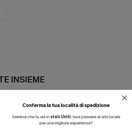
ISCRIVITI PE
E INSIEME
15% DI SCONTO SENZA
20% DI SCONTO SU 2 
Conferma la tua località di spedizione
Sembra che tu sia in
stati Uniti
.
Vuoi passare al sito locale
per una migliore esperienza?