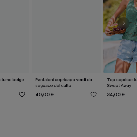
ostume beige
Pantaloni copricapo verdi da
Top copricost
seguace del culto
Swept Away
40,00 €
34,00 €