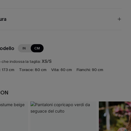
cura
modello
IN
CM
che indossa la taglia:
XS/S
:
173 cm
Torace:
80 cm
Vita:
60 cm
Fianchi:
90 cm
CON