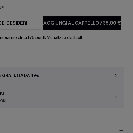
ago
DEI DESIDERI
AGGIUNGI AL CARRELLO
/
35,00 €
gneranno circa
175
punti.
Visualizza dettagli
E GRATUITA DA 49€
BI
ORNI