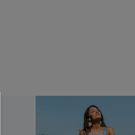
R OTTENERE
 MINIMO D'ORDINE
O PIÙ ARTICOLI