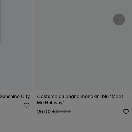
O SCONT
ere e-mail di marketing (compresi contenuti
ti i nostri
Termini e condizioni
. Potremmo
 di tracciamento come i pixel presenti nelle
rte, valutare il livello di coinvolgimento,
dotti che potrebbero interessarti, il tutto
y
. Puoi annullare l'iscrizione in qualsiasi
Sunshine City
Costume da bagno monokini blu "Meet
Me Halfway"
26,00 €
37,00 €