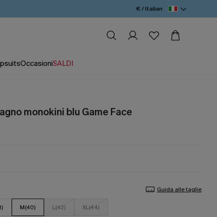
€ / Italian
psuits
Occasioni
SALDI
agno monokini blu Game Face
Guida alle taglie
8)
M(40)
L(42)
XL(44)