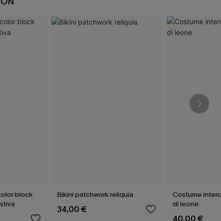
CON
olor block
Bikini patchwork reliquia
Costume intero
stiva
di leone
34,00 €
40,00 €