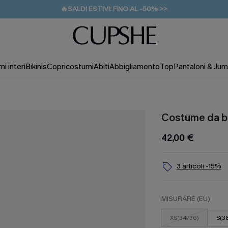
🔥SALDI ESTIVI:
FINO AL -50%
>>
💌REGALO PER I NUOVI: 20% DI SCONTO*
🚚SPEDIZIONE GRATUITA DA 49€
i interi
Bikinis
Copricostumi
Abiti
Abbigliamento
Top
Pantaloni & Jum
Costume da b
42,00 €
3 articoli -15%
MISURARE (EU)
XS(34/36)
S(3