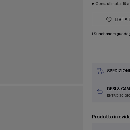
Cons. stimata: 19 
LISTA 
I Sunchasers guada
SPEDIZION
RESI & CAM
ENTRO 30 GI
Prodotto in evid