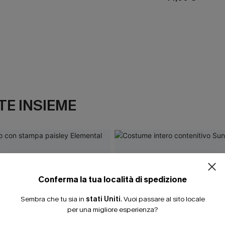
E INSIEME
ISCRIVITI PE
15% DI SCONTO SENZA
20% DI SCONTO SU 2 
Conferma la tua località di spedizione
Sembra che tu sia in
stati Uniti
.
Vuoi passare al sito locale
per una migliore esperienza?