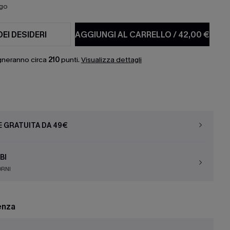
ago
DEI DESIDERI
AGGIUNGI AL CARRELLO
/
42,00 €
gneranno circa
210
punti.
Visualizza dettagli
E GRATUITA DA 49€
BI
ORNI
enza