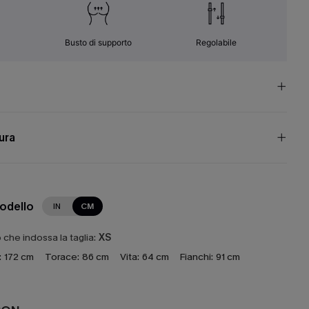
Busto di supporto
Regolabile
cura
modello
IN
CM
che indossa la taglia:
XS
:
172 cm
Torace:
86 cm
Vita:
64 cm
Fianchi:
91 cm