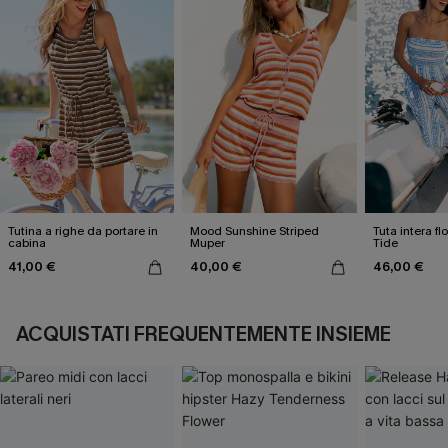
Tutina a righe da portare in
Mood Sunshine Striped
Tuta intera f
cabina
Muper
Tide
41,00 €
40,00 €
46,00 €
ACQUISTATI FREQUENTEMENTE INSIEME