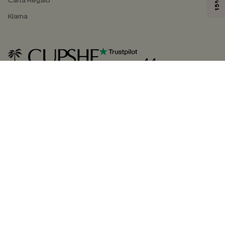
Carta Regalo
Klarna
4.4
SEGUICI SU
©2026 CUPSHE ITALIA
Informativa sulla privacy
|
Termini e condizioni
Gestione dei cookie