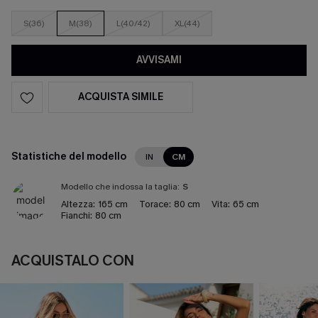
S(36)
M(38)
L(40/42)
XL(44)
AVVISAMI
ACQUISTA SIMILE
Statistiche del modello
IN
CM
Modello che indossa la taglia:
S
Altezza:
165 cm
Torace:
80 cm
Vita:
65 cm
Fianchi:
80 cm
ACQUISTALO CON