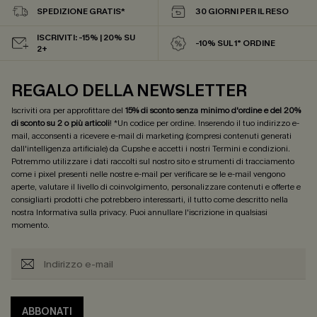
SPEDIZIONE GRATIS*
30 GIORNI PER IL RESO
ISCRIVITI: -15% | 20% SU
-10% SUL 1° ORDINE
2+
REGALO DELLA NEWSLETTER
Iscriviti ora per approfittare del
15% di sconto senza minimo d'ordine e del 20%
di sconto su 2 o più articoli
! *Un codice per ordine. Inserendo il tuo indirizzo e-
mail, acconsenti a ricevere e-mail di marketing (compresi contenuti generati
dall'intelligenza artificiale) da Cupshe e accetti i nostri
Termini e condizioni
.
Potremmo utilizzare i dati raccolti sul nostro sito e strumenti di tracciamento
come i pixel presenti nelle nostre e-mail per verificare se le e-mail vengono
aperte, valutare il livello di coinvolgimento, personalizzare contenuti e offerte e
consigliarti prodotti che potrebbero interessarti, il tutto come descritto nella
nostra
Informativa sulla privacy
. Puoi annullare l'iscrizione in qualsiasi
momento.
ABBONATI