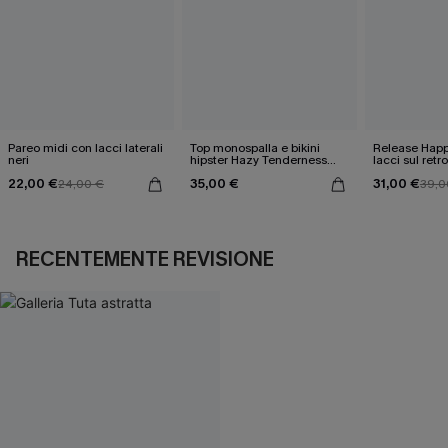
Pareo midi con lacci laterali
Top monospalla e bikini
Release Happ
neri
hipster Hazy Tenderness
lacci sul retro
Flower
bassa
22,00 €
35,00 €
31,00 €
24,00 €
39,0
RECENTEMENTE REVISIONE