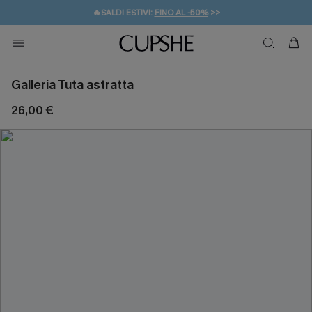
🔥SALDI ESTIVI:
FINO AL -50%
>>
💌REGALO PER I NUOVI: 20% DI SCONTO*
🚚SPEDIZIONE GRATUITA DA 49€
Galleria Tuta astratta
26,00 €