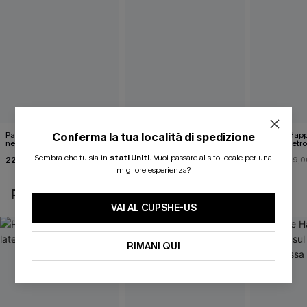
Pareo midi con lacci laterali
Top monospalla e bikini
Release Happ
Conferma la tua località di spedizione
neri
hipster Hazy Tenderness
lacci sul retro
Flower
bassa
Sembra che tu sia in
stati Uniti
.
Vuoi passare al sito locale per una
22,00 €
35,00 €
31,00 €
24,00 €
39,0
migliore esperienza?
POTREBBE INTERESSARTI ANCHE
VAI AL CUPSHE-US
RIMANI QUI