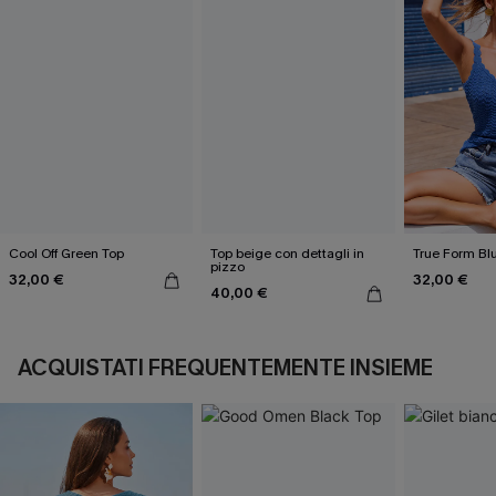
Cool Off Green Top
Top beige con dettagli in
True Form Bl
pizzo
32,00 €
32,00 €
40,00 €
ACQUISTATI FREQUENTEMENTE INSIEME