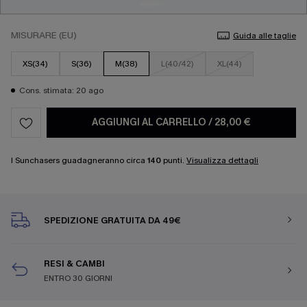
MISURARE (EU)
Guida alle taglie
XS(34)
S(36)
M(38)
L(40/42)
XL(44)
Cons. stimata: 20 ago
AGGIUNGI AL CARRELLO
/
28,00 €
I Sunchasers guadagneranno circa
140
punti.
Visualizza dettagli
SPEDIZIONE GRATUITA DA 49€
RESI & CAMBI
ENTRO 30 GIORNI