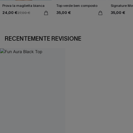
Prova la maglietta bianca
Top verde ben composto
Signature Mo
24,00 €
35,00 €
35,00 €
27,00 €
RECENTEMENTE REVISIONE