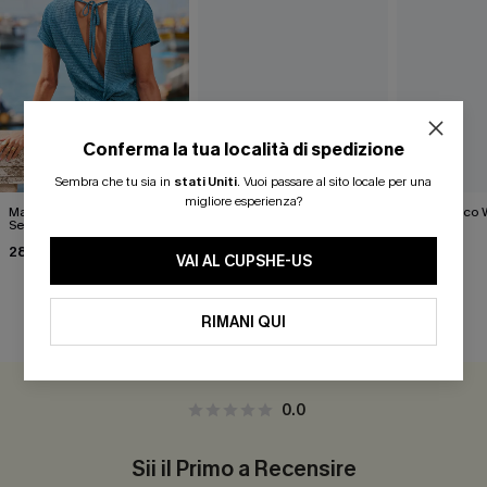
Conferma la tua località di spedizione
Sembra che tu sia in
stati Uniti
.
Vuoi passare al sito locale per una
migliore esperienza?
Maglietta blu Dream
Good Omen Black Top
Gilet bianco 
Sequence
28,00 €
40,00 €
28,00 €
VAI AL CUPSHE-US
RIMANI QUI
RECENSIONI DEI CLIENTI
0.0
Sii il Primo a Recensire