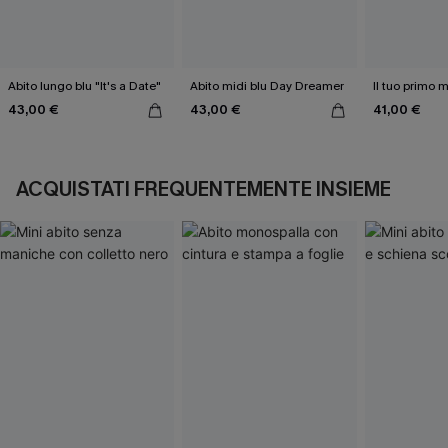
Abito lungo blu "It's a Date"
Abito midi blu Day Dreamer
Il tuo primo m
43,00 €
43,00 €
41,00 €
ACQUISTATI FREQUENTEMENTE INSIEME