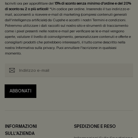
Iscriviti ora per approfittare del
15% di sconto senza minimo d'ordine e del 20%
di sconto su 2 o più articoli
! *Un codice per ordine. Inserendo il tuo indirizzo e-
mail, acconsenti a ricevere e-mail di marketing (compresi contenuti generati
dall'intelligenza artificiale) da Cupshe e accetti i nostri
Termini e condizioni
.
Potremmo utilizzare i dati raccolti sul nostro sito e strumenti di tracciamento
come i pixel presenti nelle nostre e-mail per verificare se le e-mail vengono
aperte, valutare il livello di coinvolgimento, personalizzare contenuti e offerte e
consigliarti prodotti che potrebbero interessarti, il tutto come descritto nella
nostra
Informativa sulla privacy
. Puoi annullare l'iscrizione in qualsiasi
momento.
ABBONATI
INFORMAZIONI
SPEDIZIONE E RESO
SULL'AZIENDA