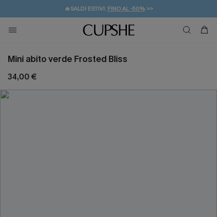
🔥SALDI ESTIVI:
FINO AL -50%
>>
💌REGALO PER I NUOVI: 20% DI SCONTO*
🚚SPEDIZIONE GRATUITA DA 49€
Mini abito verde Frosted Bliss
34,00 €