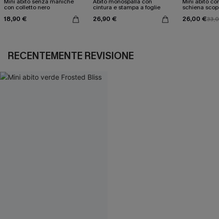
Mini abito senza maniche
Abito monospalla con
Mini abito con
con colletto nero
cintura e stampa a foglie
schiena scop
18,90 €
26,90 €
26,00 €
33,
RECENTEMENTE REVISIONE