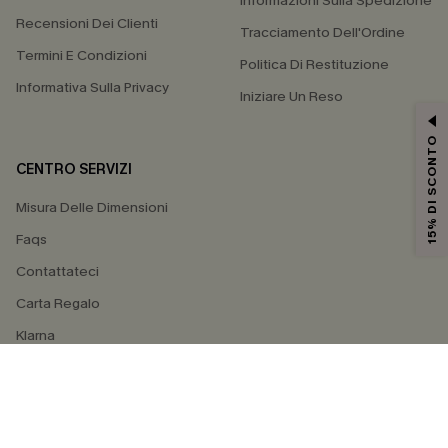
Informazioni Sulla Spedizione
Recensioni Dei Clienti
Tracciamento Dell'Ordine
Termini E Condizioni
Politica Di Restituzione
Informativa Sulla Privacy
Iniziare Un Reso
15% DI SCONTO
CENTRO SERVIZI
Misura Delle Dimensioni
Faqs
Contattateci
Carta Regalo
Klarna
4.4