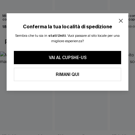
Mini abito senza maniche
Abito monospalla con
Mini abito con
con colletto nero
cintura e stampa a foglie
schiena scop
Conferma la tua località di spedizione
18,90 €
26,90 €
26,00 €
33,
Sembra che tu sia in
stati Uniti
.
Vuoi passare al sito locale per una
POTREBBE INTERESSARTI ANCHE
migliore esperienza?
VAI AL CUPSHE-US
RIMANI QUI