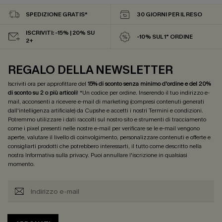
SPEDIZIONE GRATIS*
30 GIORNI PER IL RESO
ISCRIVITI: -15% | 20% SU
-10% SUL 1° ORDINE
2+
REGALO DELLA NEWSLETTER
Iscriviti ora per approfittare del
15% di sconto senza minimo d'ordine e del 20%
di sconto su 2 o più articoli
! *Un codice per ordine. Inserendo il tuo indirizzo e-
mail, acconsenti a ricevere e-mail di marketing (compresi contenuti generati
dall'intelligenza artificiale) da Cupshe e accetti i nostri
Termini e condizioni
.
Potremmo utilizzare i dati raccolti sul nostro sito e strumenti di tracciamento
come i pixel presenti nelle nostre e-mail per verificare se le e-mail vengono
aperte, valutare il livello di coinvolgimento, personalizzare contenuti e offerte e
consigliarti prodotti che potrebbero interessarti, il tutto come descritto nella
nostra
Informativa sulla privacy
. Puoi annullare l'iscrizione in qualsiasi
momento.