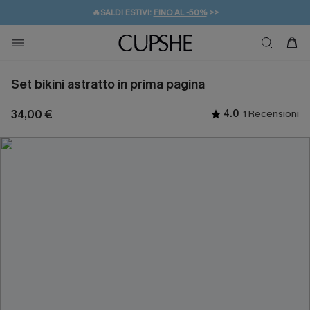
🔥SALDI ESTIVI:
FINO AL -50%
>>
💌REGALO PER I NUOVI: 20% DI SCONTO*
🚚SPEDIZIONE GRATUITA DA 49€
Set bikini astratto in prima pagina
34,00 €
4.0
1 Recensioni