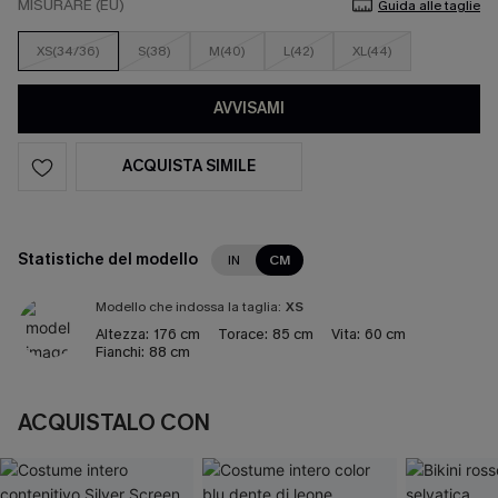
MISURARE (EU)
Guida alle taglie
XS(34/36)
S(38)
M(40)
L(42)
XL(44)
AVVISAMI
ACQUISTA SIMILE
Statistiche del modello
IN
CM
Modello che indossa la taglia:
XS
Altezza:
176 cm
Torace:
85 cm
Vita:
60 cm
Fianchi:
88 cm
ACQUISTALO CON