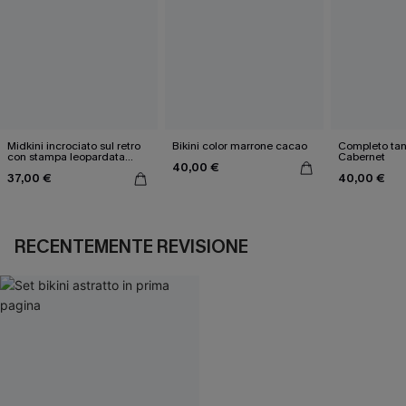
Midkini incrociato sul retro
Bikini color marrone cacao
Completo tan
con stampa leopardata
Cabernet
40,00 €
classica e set a vita alta
37,00 €
40,00 €
RECENTEMENTE REVISIONE