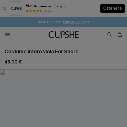
🎁-15% primo ordine app
Ottenere
50 k+
⚡️-15% SUGLI ESSENZIALI DA VACANZA |
ACQUISTA
🔥SALDI ESTIVI:
FINO AL -50%
>>
💌REGALO PER I NUOVI: 20% DI SCONTO*
🚚SPEDIZIONE GRATUITA DA 49€
Costume intero viola For Shore
46,00 €