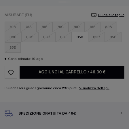
MISURARE (EU)
Guida alle taglie
70B
75A
75B
75C
75D
75E
80A
80B
80C
80D
80E
85B
85C
85D
85E
Cons. stimata: 19 ago
AGGIUNGI AL CARRELLO
/
46,00 €
I Sunchasers guadagneranno circa
230
punti.
Visualizza dettagli
SPEDIZIONE GRATUITA DA 49€