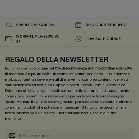
SPEDIZIONE GRATIS*
30 GIORNI PER IL RESO
ISCRIVITI: -15% | 20% SU
-10% SUL 1° ORDINE
2+
REGALO DELLA NEWSLETTER
Iscriviti ora per approfittare del
15% di sconto senza minimo d'ordine e del 20%
di sconto su 2 o più articoli
! *Un codice per ordine. Inserendo il tuo indirizzo e-
mail, acconsenti a ricevere e-mail di marketing (compresi contenuti generati
dall'intelligenza artificiale) da Cupshe e accetti i nostri
Termini e condizioni
.
Potremmo utilizzare i dati raccolti sul nostro sito e strumenti di tracciamento
come i pixel presenti nelle nostre e-mail per verificare se le e-mail vengono
aperte, valutare il livello di coinvolgimento, personalizzare contenuti e offerte e
consigliarti prodotti che potrebbero interessarti, il tutto come descritto nella
nostra
Informativa sulla privacy
. Puoi annullare l'iscrizione in qualsiasi
momento.