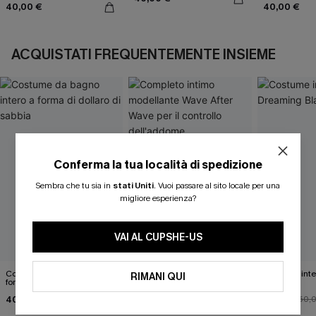
40,00 €
40,00 €
ACQUISTATI FREQUENTEMENTE INSIEME
Conferma la tua località di spedizione
Sembra che tu sia in
stati Uniti
.
Vuoi passare al sito locale per una
migliore esperienza?
VAI AL CUPSHE-US
Costume da bagno intero a
Completo intimo
Costume int
RIMANI QUI
forma di dollaro di sabbia
modellante Wave After
Black
Wave per il controllo
40,00 €
46,00 €
45,00 €
dell'addome
50,