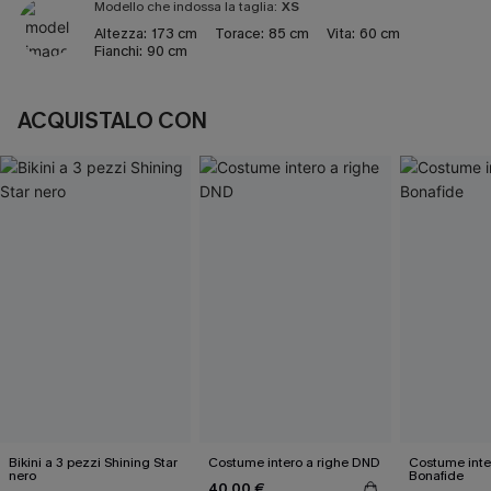
Modello che indossa la taglia:
XS
Altezza:
173 cm
Torace:
85 cm
Vita:
60 cm
Fianchi:
90 cm
ACQUISTALO CON
Bikini a 3 pezzi Shining Star
Costume intero a righe DND
Costume inte
nero
Bonafide
40,00 €