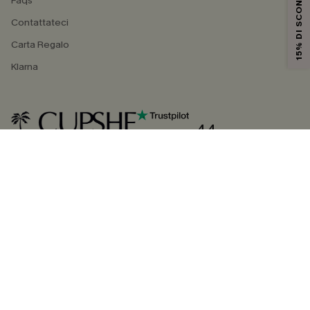
15% DI SCONTO
Faqs
Contattateci
Carta Regalo
Klarna
4.4
SEGUICI SU
©2026 CUPSHE ITALIA
Informativa sulla privacy
|
Termini e condizioni
Gestione dei cookie