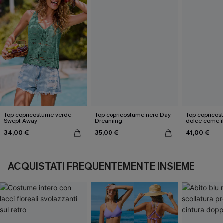
Top copricostume verde
Top copricostume nero Day
Top copricos
Swept Away
Dreaming
dolce come i
34,00 €
35,00 €
41,00 €
ACQUISTATI FREQUENTEMENTE INSIEME