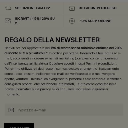
SPEDIZIONE GRATIS*
30 GIORNI PER IL RESO
ISCRIVITI: -15% | 20% SU
-10% SUL 1° ORDINE
2+
REGALO DELLA NEWSLETTER
Iscriviti ora per approfittare del
15% di sconto senza minimo d'ordine e del 20%
di sconto su 2 o più articoli
! *Un codice per ordine. Inserendo il tuo indirizzo e-
mail, acconsenti a ricevere e-mail di marketing (compresi contenuti generati
dall'intelligenza artificiale) da Cupshe e accetti i nostri
Termini e condizioni
.
Potremmo utilizzare i dati raccolti sul nostro sito e strumenti di tracciamento
come i pixel presenti nelle nostre e-mail per verificare se le e-mail vengono
aperte, valutare il livello di coinvolgimento, personalizzare contenuti e offerte e
consigliarti prodotti che potrebbero interessarti, il tutto come descritto nella
nostra
Informativa sulla privacy
. Puoi annullare l'iscrizione in qualsiasi
momento.