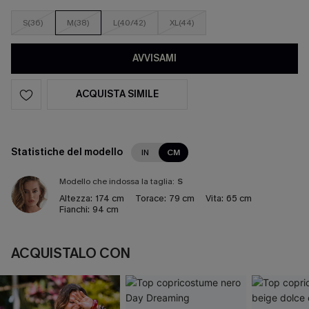
S(36)
M(38)
L(40/42)
XL(44)
AVVISAMI
ACQUISTA SIMILE
Statistiche del modello
IN
CM
Modello che indossa la taglia:
S
Altezza:
174 cm
Torace:
79 cm
Vita:
65 cm
Fianchi:
94 cm
ACQUISTALO CON