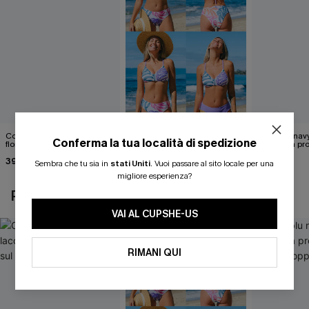
Costume intero con lacci
Set di top bikini tropicale
Abito blu nav
Conferma la tua località di spedizione
floreali svolazzanti sul retro
reversibile e pantaloni a vita
scollatura pr
media
cintura doppi
39,00 €
40,00 €
24,90 €
Sembra che tu sia in
stati Uniti
.
Vuoi passare al sito locale per una
migliore esperienza?
POTREBBE INTERESSARTI ANCHE
VAI AL CUPSHE-US
RIMANI QUI