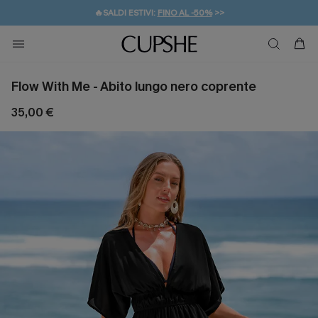
🔥SALDI ESTIVI:
FINO AL -50%
>>
💌REGALO PER I NUOVI: 20% DI SCONTO*
🚚SPEDIZIONE GRATUITA DA 49€
Flow With Me - Abito lungo nero coprente
35,00 €