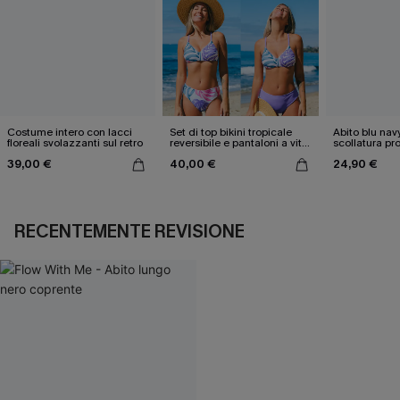
Costume intero con lacci
Set di top bikini tropicale
Abito blu nav
floreali svolazzanti sul retro
reversibile e pantaloni a vita
scollatura pr
media
cintura doppi
39,00 €
40,00 €
24,90 €
RECENTEMENTE REVISIONE