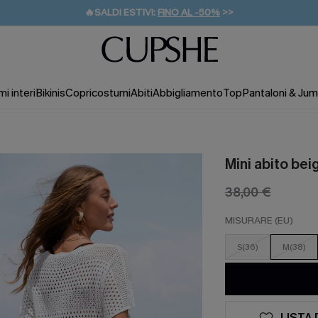
🔥SALDI ESTIVI:
FINO AL -50%
>>
💌REGALO PER I NUOVI: 20% DI SCONTO*
🚚SPEDIZIONE GRATUITA DA 49€
i interi
Bikinis
Copricostumi
Abiti
Abbigliamento
Top
Pantaloni & Jum
Mini abito bei
38,00 €
MISURARE (EU)
S(36)
M(38)
LISTA 