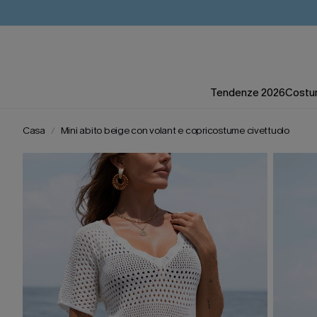
Tendenze 2026
Costum
Casa
Mini abito beige con volant e copricostume civettuolo