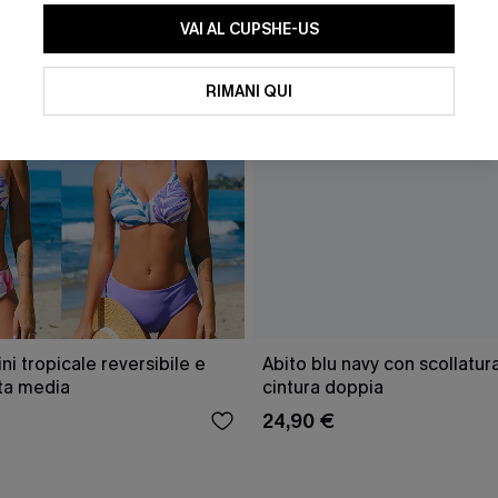
VAI AL CUPSHE-US
RIMANI QUI
ini tropicale reversibile e
Abito blu navy con scollatu
ita media
cintura doppia
24,90 €