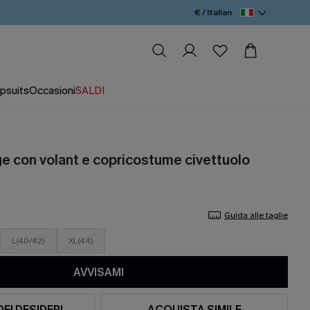
€ / Italian
psuits
Occasioni
SALDI
ge con volant e copricostume civettuolo
Guida alle taglie
L(40/42)
XL(44)
AVVISAMI
DEI DESIDERI
ACQUISTA SIMILE