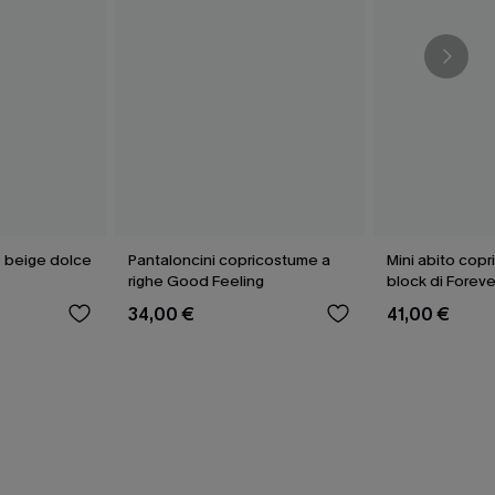
 beige dolce
Pantaloncini copricostume a
Mini abito cop
righe Good Feeling
block di Foreve
34,00 €
41,00 €