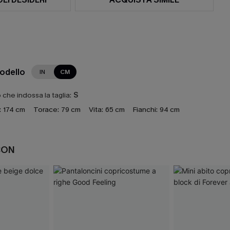
modello
IN
CM
che indossa la taglia:
S
:
174 cm
Torace:
79 cm
Vita:
65 cm
Fianchi:
94 cm
CON