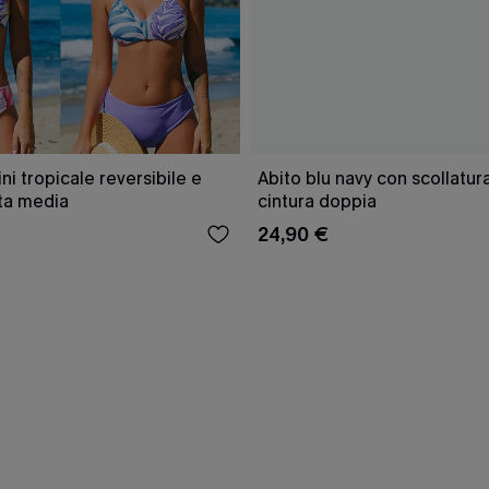
ini tropicale reversibile e
Abito blu navy con scollatu
ita media
cintura doppia
24,90 €