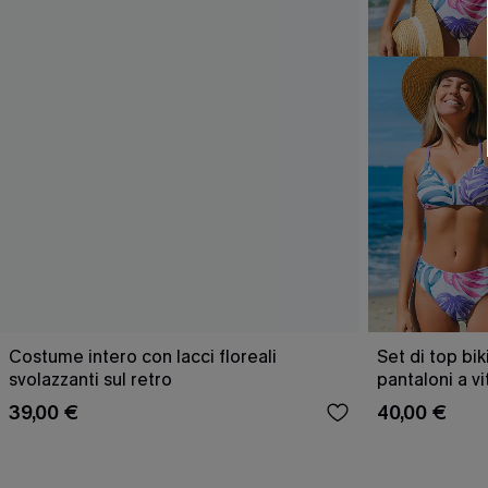
Costume intero con lacci floreali
Set di top bik
svolazzanti sul retro
pantaloni a v
39,00 €
40,00 €