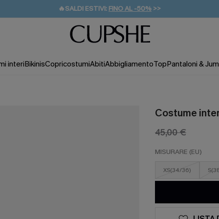
🔥SALDI ESTIVI:
FINO AL -50%
>>
💌REGALO PER I NUOVI: 20% DI SCONTO*
🚚SPEDIZIONE GRATUITA DA 49€
i interi
Bikinis
Copricostumi
Abiti
Abbigliamento
Top
Pantaloni & Jum
Costume intero
45,00 €
MISURARE (EU)
XS(34/36)
S(3
LISTA 