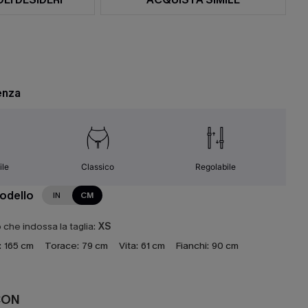
enza
ile
Classico
Regolabile
modello
IN
CM
che indossa la taglia:
XS
:
165 cm
Torace:
79 cm
Vita:
61 cm
Fianchi:
90 cm
CON