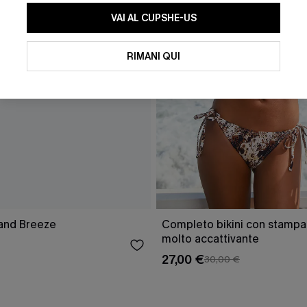
VAI AL CUPSHE-US
RIMANI QUI
sland Breeze
Completo bikini con stampa
molto accattivante
27,00 €
30,00 €