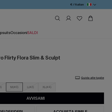
€ / Italian
psuits
Occasioni
SALDI
 Flirty Flora Slim & Sculpt
Guida alle taglie
8)
M(40)
L(42)
XL(44)
AVVISAMI
DEI DESIDERI
ACQUISTA SIMILE