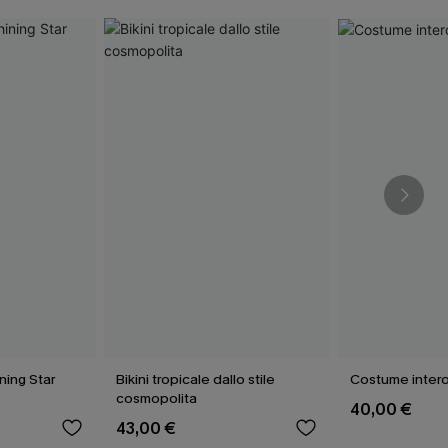
ining Star
Bikini tropicale dallo stile
Costume intero
cosmopolita
40,00 €
43,00 €