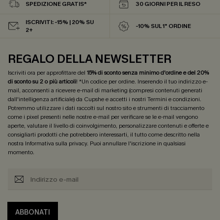
SPEDIZIONE GRATIS*
30 GIORNI PER IL RESO
ISCRIVITI: -15% | 20% SU
-10% SUL 1° ORDINE
2+
REGALO DELLA NEWSLETTER
Iscriviti ora per approfittare del
15% di sconto senza minimo d'ordine e del 20%
di sconto su 2 o più articoli
! *Un codice per ordine. Inserendo il tuo indirizzo e-
mail, acconsenti a ricevere e-mail di marketing (compresi contenuti generati
dall'intelligenza artificiale) da Cupshe e accetti i nostri
Termini e condizioni
.
Potremmo utilizzare i dati raccolti sul nostro sito e strumenti di tracciamento
come i pixel presenti nelle nostre e-mail per verificare se le e-mail vengono
aperte, valutare il livello di coinvolgimento, personalizzare contenuti e offerte e
consigliarti prodotti che potrebbero interessarti, il tutto come descritto nella
nostra
Informativa sulla privacy
. Puoi annullare l'iscrizione in qualsiasi
momento.
ABBONATI