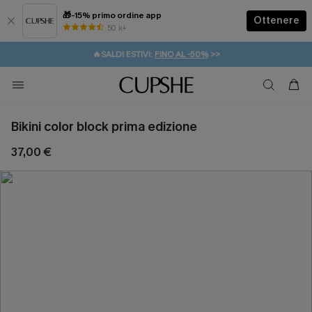
🎁-15% primo ordine app
Ottenere
50 k+
⚡️-15% SUGLI ESSENZIALI DA VACANZA |
ACQUISTA
🔥SALDI ESTIVI:
FINO AL -50%
>>
💌REGALO PER I NUOVI: 20% DI SCONTO*
🚚SPEDIZIONE GRATUITA DA 49€
Bikini color block prima edizione
37,00 €