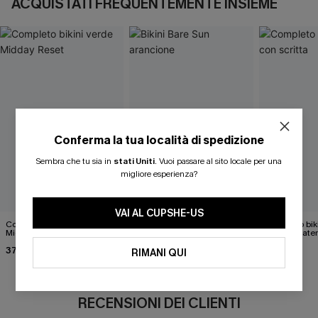
ACQUISTATI FREQUENTEMENTE INSIEME
Conferma la tua località di spedizione
Sembra che tu sia in
stati Uniti
.
Vuoi passare al sito locale per una
migliore esperienza?
VAI AL CUPSHE-US
Completo bikini verde
Bikini Bare Sun arancione
Completo bik
Midday Reset
scritta "Mate
37,00 €
ragazza"
37,00 €
37,00 €
RIMANI QUI
RECENSIONI DEI CLIENTI