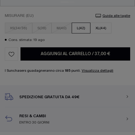
MISURARE (EU)
Guida alle taglie
XS(34/36)
S(38)
M(40)
L(42)
XL(44)
Cons. stimata: 19 ago
AGGIUNGI AL CARRELLO
/
37,00 €
I Sunchasers guadagneranno circa
185
punti.
Visualizza dettagli
SPEDIZIONE GRATUITA DA 49€
RESI & CAMBI
ENTRO 30 GIORNI