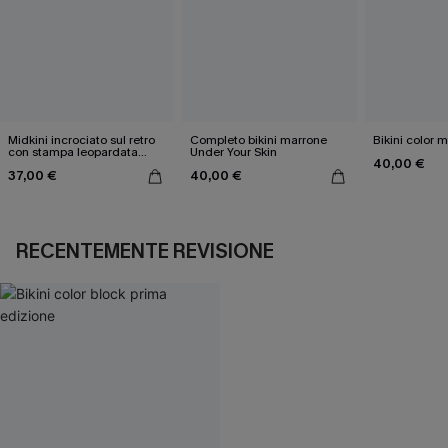
Midkini incrociato sul retro
Completo bikini marrone
Bikini color 
con stampa leopardata
Under Your Skin
40,00 €
classica e set a vita alta
37,00 €
40,00 €
RECENTEMENTE REVISIONE