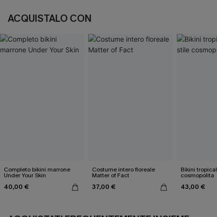
ACQUISTALO CON
Completo bikini marrone
Costume intero floreale
Bikini tropical
Under Your Skin
Matter of Fact
cosmopolita
40,00 €
37,00 €
43,00 €