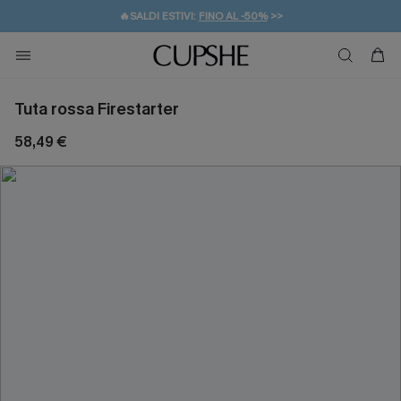
🔥SALDI ESTIVI:
FINO AL -50%
>>
💌REGALO PER I NUOVI: 20% DI SCONTO*
🚚SPEDIZIONE GRATUITA DA 49€
Tuta rossa Firestarter
58,49 €