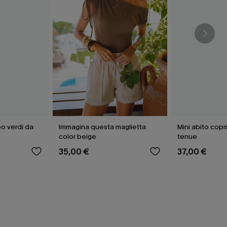
o verdi da
Immagina questa maglietta
Mini abito cop
color beige
tenue
35,00 €
37,00 €