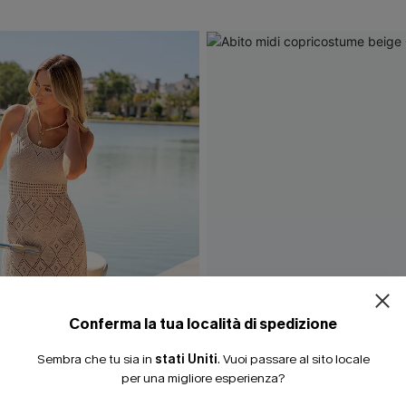
ISCRIVITI PE
15% DI SCONTO SENZA
20% DI SCONTO SU 2 
Conferma la tua località di spedizione
Sembra che tu sia in
stati Uniti
.
Vuoi passare al sito locale
per una migliore esperienza?