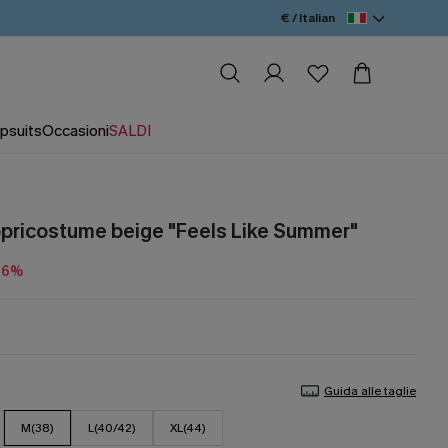
€ / Italian
psuits
Occasioni
SALDI
opricostume beige "Feels Like Summer"
16%
Guida alle taglie
M(38)
L(40/42)
XL(44)