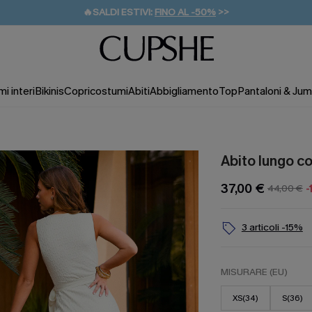
🔥SALDI ESTIVI:
FINO AL -50%
>>
💌REGALO PER I NUOVI: 20% DI SCONTO*
🚚SPEDIZIONE GRATUITA DA 49€
i interi
Bikinis
Copricostumi
Abiti
Abbigliamento
Top
Pantaloni & Jum
Abito lungo c
37,00 €
44,00 €
-
3 articoli -15%
MISURARE (EU)
XS(34)
S(36)