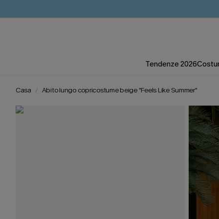
Tendenze 2026
Costum
Casa
Abito lungo copricostume beige "Feels Like Summer"