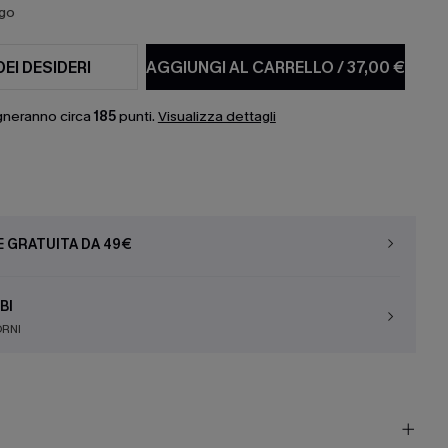
ago
DEI DESIDERI
AGGIUNGI AL CARRELLO
/
37,00 €
gneranno circa
185
punti.
Visualizza dettagli
E GRATUITA DA 49€
BI
ORNI