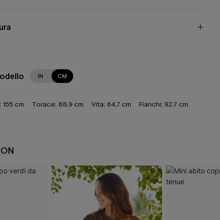
cura
modello
IN
CM
:
155 cm
Torace:
88.9 cm
Vita:
64.7 cm
Fianchi:
92.7 cm
CON