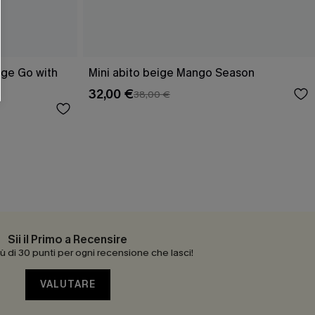
O SCONT
ere e-mail di marketing (compresi contenuti
ti i nostri
Termini e condizioni
. Potremmo
 di tracciamento come i pixel presenti nelle
ige Go with
Mini abito beige Mango Season
rte, valutare il livello di coinvolgimento,
dotti che potrebbero interessarti, il tutto
y
. Puoi annullare l'iscrizione in qualsiasi
32,00 €
38,00 €
Sii il Primo a Recensire
 di 30 punti per ogni recensione che lasci!
VALUTARE