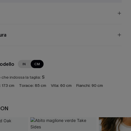
cura
modello
IN
CM
che indossa la taglia:
S
:
173 cm
Torace:
85 cm
Vita:
60 cm
Fianchi:
90 cm
CON