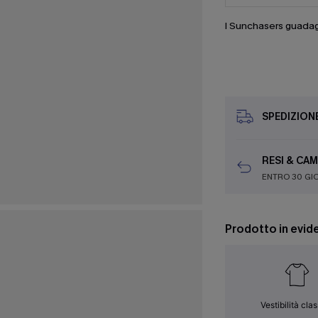
I Sunchasers guada
SPEDIZION
RESI & CAM
ENTRO 30 GI
Prodotto in evid
Vestibilità cla