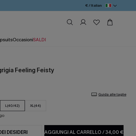
€ / Italian
psuits
Occasioni
SALDI
grigia Feeling Feisty
Guida alle taglie
L(40/42)
XL(44)
ago
DEI DESIDERI
AGGIUNGI AL CARRELLO
/
34,00 €