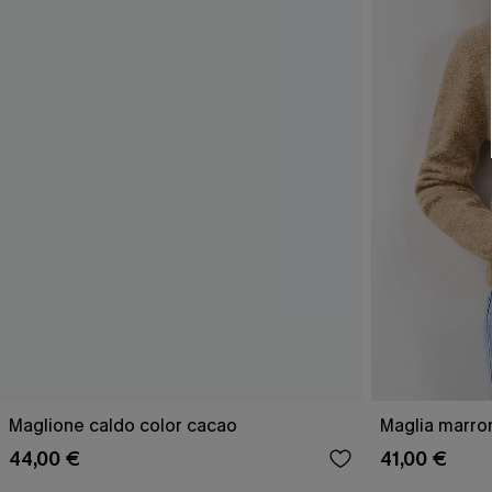
Maglione caldo color cacao
Maglia marro
44,00 €
41,00 €