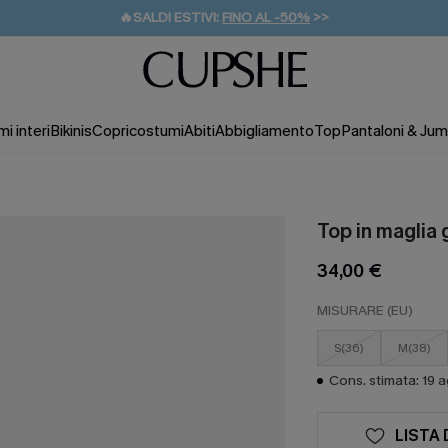
🔥SALDI ESTIVI:
FINO AL -50%
>>
💌REGALO PER I NUOVI: 20% DI SCONTO*
🚚SPEDIZIONE GRATUITA DA 49€
i interi
Bikinis
Copricostumi
Abiti
Abbigliamento
Top
Pantaloni & Jum
Top in maglia 
34,00 €
MISURARE (EU)
S(36)
M(38)
Cons. stimata: 19 
LISTA 