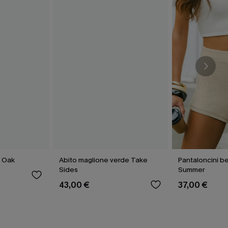
d Oak
Abito maglione verde Take
Pantaloncini b
Sides
Summer
43,00 €
37,00 €