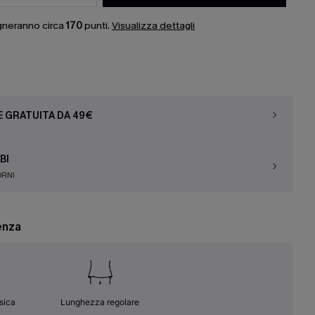
gneranno circa
170
punti.
Visualizza dettagli
E GRATUITA DA 49€
BI
ORNI
enza
ssica
Lunghezza regolare