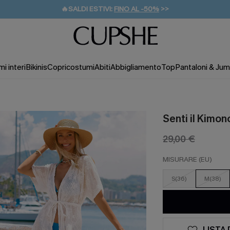
🔥SALDI ESTIVI:
FINO AL -50%
>>
💌REGALO PER I NUOVI: 20% DI SCONTO*
🚚SPEDIZIONE GRATUITA DA 49€
i interi
Bikinis
Copricostumi
Abiti
Abbigliamento
Top
Pantaloni & Jum
Senti il Kimo
29,00 €
MISURARE (EU)
S(36)
M(38)
LISTA 