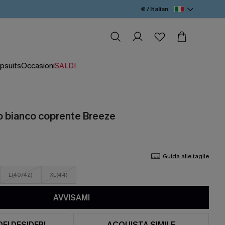
€ / Italian
psuits
Occasioni
SALDI
no bianco coprente Breeze
Guida alle taglie
L(40/42)
XL(44)
AVVISAMI
DEI DESIDERI
ACQUISTA SIMILE