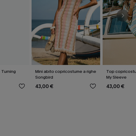
 Turning
Mini abito copricostume a righe
Top copricostu
Songbird
My Sleeve
43,00 €
43,00 €