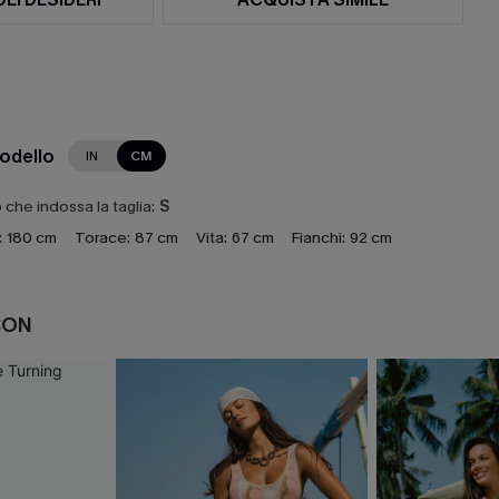
modello
IN
CM
che indossa la taglia:
S
:
180 cm
Torace:
87 cm
Vita:
67 cm
Fianchi:
92 cm
CON