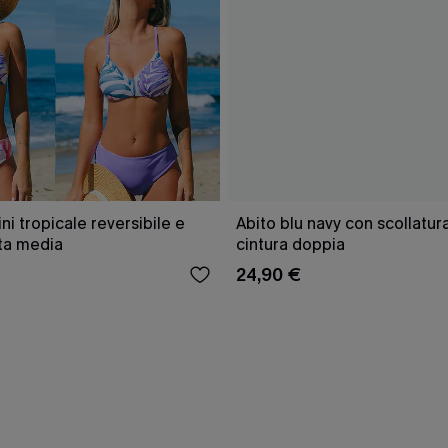
ini tropicale reversibile e
Abito blu navy con scollatu
ita media
cintura doppia
24,90 €