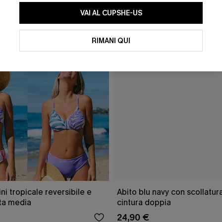
VAI AL CUPSHE-US
RIMANI QUI
ini tropicale reversibile e
Abito blu navy con scollatu
ita media
cintura doppia
24,90 €