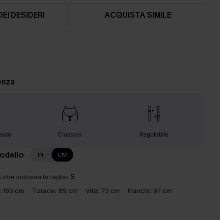
DEI DESIDERI
ACQUISTA SIMILE
enza
osto
Classico
Regolabile
modello
IN
CM
che indossa la taglia:
S
:
165 cm
Torace:
89 cm
Vita:
75 cm
Fianchi:
97 cm