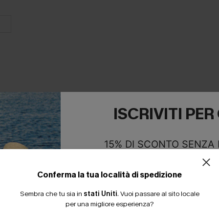
ISCRIVITI PE
E INSIEME
15% DI SCONTO SENZA
20% DI SCONTO SU 2 
Conferma la tua località di spedizione
Sembra che tu sia in
stati Uniti
.
Vuoi passare al sito locale
per una migliore esperienza?