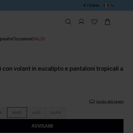
€ / Italian
psuits
Occasioni
SALDI
 con volant in eucalipto e pantaloni tropicali a
Guida alle taglie
8)
M(40)
L(42)
XL(44)
AVVISAMI