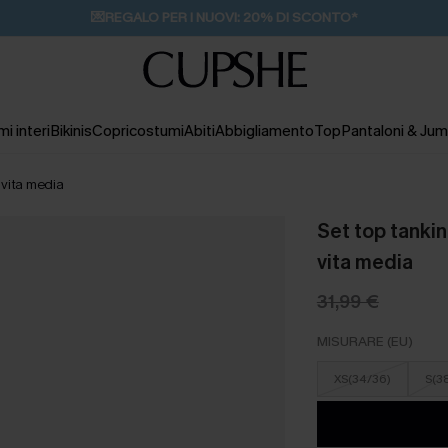
💌REGALO PER I NUOVI: 20% DI SCONTO*
i interi
Bikinis
Copricostumi
Abiti
Abbigliamento
Top
Pantaloni & Jum
a vita media
Set top tankini
vita media
31,99 €
MISURARE (EU)
XS(34/36)
S(3