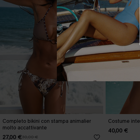
Completo bikini con stampa animalier
Costume inter
molto accattivante
40,00 €
27,00 €
30,00 €