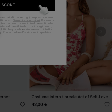
O SCONT
ere e-mail di marketing (compresi contenuti
ti i nostri
Termini e condizioni
. Potremmo
 di tracciamento come i pixel presenti nelle
rte, valutare il livello di coinvolgimento,
dotti che potrebbero interessarti, il tutto
y
. Puoi annullare l'iscrizione in qualsiasi
ernet
Costume intero floreale Act of Self-Love
42,00 €