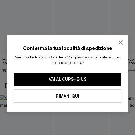
Conferma la tua località di spedizione
Sembra che tu sia in
stati Uniti
.
Vuoi passare al sito locale per una
Mini abito senza maniche
Abito monospalla con
Mini abito con
migliore esperienza?
con colletto nero
cintura e stampa a foglie
schiena scop
18,90 €
26,90 €
26,00 €
33,
VAI AL CUPSHE-US
POTREBBE INTERESSARTI ANCHE
RIMANI QUI