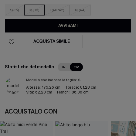
S(36)
M(38)
L(40/42)
XL(44)
AVVISAMI
ACQUISTA SIMILE
Statistiche del modello
IN
CM
Modello che indossa la taglia:
S
Altezza:
175.26 cm
Torace:
81.28 cm
Vita:
62.23 cm
Fianchi:
86.36 cm
ACQUISTALO CON