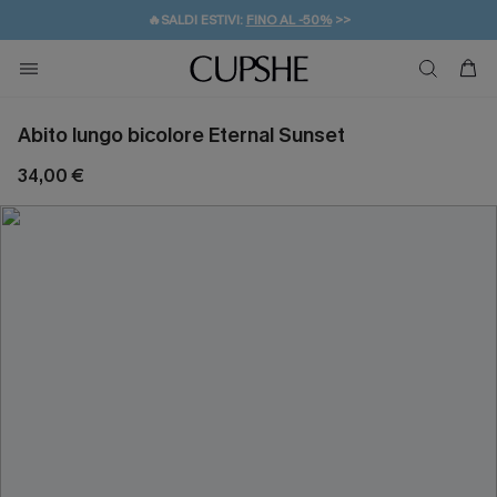
🔥SALDI ESTIVI:
FINO AL -50%
>>
💌REGALO PER I NUOVI: 20% DI SCONTO*
🚚SPEDIZIONE GRATUITA DA 49€
Abito lungo bicolore Eternal Sunset
34,00 €