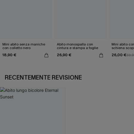
Mini abito senza maniche
Abito monospalla con
Mini abito con
con colletto nero
cintura e stampa a foglie
schiena scop
18,90 €
26,90 €
26,00 €
33,
RECENTEMENTE REVISIONE