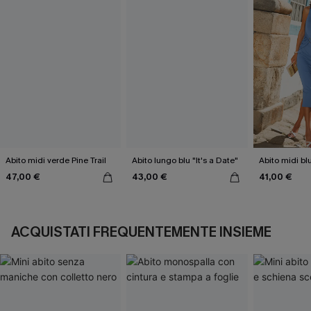
Abito midi verde Pine Trail
Abito lungo blu "It's a Date"
Abito midi bl
47,00 €
43,00 €
41,00 €
ACQUISTATI FREQUENTEMENTE INSIEME