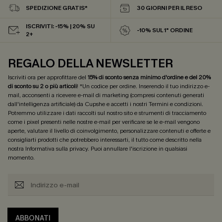
SPEDIZIONE GRATIS*
30 GIORNI PER IL RESO
ISCRIVITI: -15% | 20% SU
-10% SUL 1° ORDINE
2+
REGALO DELLA NEWSLETTER
Iscriviti ora per approfittare del
15% di sconto senza minimo d'ordine e del 20%
di sconto su 2 o più articoli
! *Un codice per ordine. Inserendo il tuo indirizzo e-
mail, acconsenti a ricevere e-mail di marketing (compresi contenuti generati
dall'intelligenza artificiale) da Cupshe e accetti i nostri
Termini e condizioni
.
Potremmo utilizzare i dati raccolti sul nostro sito e strumenti di tracciamento
come i pixel presenti nelle nostre e-mail per verificare se le e-mail vengono
aperte, valutare il livello di coinvolgimento, personalizzare contenuti e offerte e
consigliarti prodotti che potrebbero interessarti, il tutto come descritto nella
nostra
Informativa sulla privacy
. Puoi annullare l'iscrizione in qualsiasi
momento.
ABBONATI