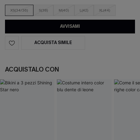
XS(34/36)
S(38)
M(40)
L(42)
XL(44)
AVVISAMI
ACQUISTA SIMILE
ACQUISTALO CON