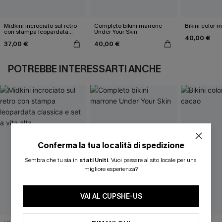
Midkini incrociato sul retro
Completo bikini marrone
Bikini color 
con stampa leopardata
Under Your Skin
40,00 €
classica e set a vita alta
37,00 €
40,00 €
POTREBBE INTERESSARTI ANCHE
Conferma la tua località di spedizione
Sembra che tu sia in
stati Uniti
.
Vuoi passare al sito locale per una
migliore esperienza?
VAI AL CUPSHE-US