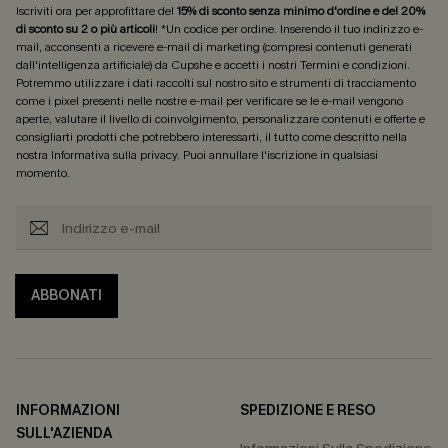
Iscriviti ora per approfittare del
15% di sconto senza minimo d'ordine e del 20%
di sconto su 2 o più articoli
! *Un codice per ordine. Inserendo il tuo indirizzo e-
mail, acconsenti a ricevere e-mail di marketing (compresi contenuti generati
dall'intelligenza artificiale) da Cupshe e accetti i nostri
Termini e condizioni
.
Potremmo utilizzare i dati raccolti sul nostro sito e strumenti di tracciamento
come i pixel presenti nelle nostre e-mail per verificare se le e-mail vengono
aperte, valutare il livello di coinvolgimento, personalizzare contenuti e offerte e
consigliarti prodotti che potrebbero interessarti, il tutto come descritto nella
nostra
Informativa sulla privacy
. Puoi annullare l'iscrizione in qualsiasi
momento.
ABBONATI
INFORMAZIONI
SPEDIZIONE E RESO
SULL'AZIENDA