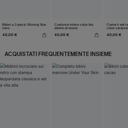
Bikini a 3 pezzi Shining Star
Costume intero color blu
Come il set ta
nero
dente di leone
color carame
40,00 €
40,00 €
40,00 €
ACQUISTATI FREQUENTEMENTE INSIEME