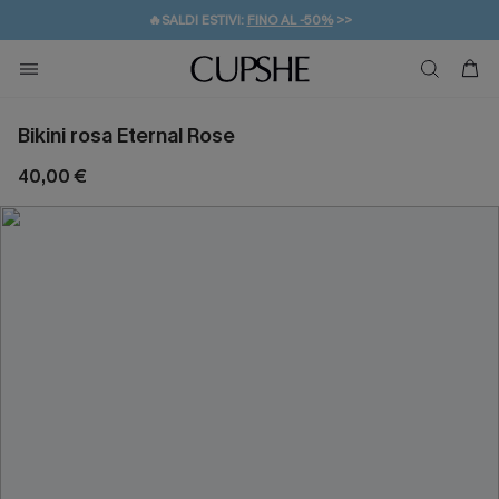
🔥SALDI ESTIVI:
FINO AL -50%
>>
💌REGALO PER I NUOVI: 20% DI SCONTO*
🚚SPEDIZIONE GRATUITA DA 49€
Bikini rosa Eternal Rose
40,00 €