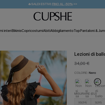
🔥SALDI ESTIVI:
FINO AL -50%
>>
💌REGALO PER I NUOVI: 20% DI SCONTO*
🚚SPEDIZIONE GRATUITA DA 49€
i interi
Bikinis
Copricostumi
Abiti
Abbigliamento
Top
Pantaloni & Jum
Lezioni di ball
34,00 €
COLORE:
Nero
MISURARE (EU)
XS(34)
S(36)