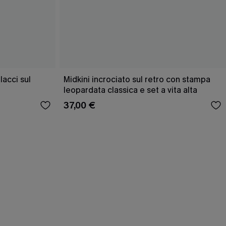
acci sul
Midkini incrociato sul retro con stampa
leopardata classica e set a vita alta
37,00 €