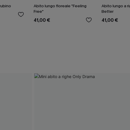
rubino
Abito lungo floreale "Feeling
Abito lungo a r
Free"
Better
41,00 €
41,00 €