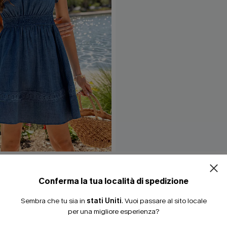
o blu Sign
Abito corto blu "Boost Soon
40,00 €
Conferma la tua località di spedizione
Sembra che tu sia in
stati Uniti
.
Vuoi passare al sito locale
per una migliore esperienza?