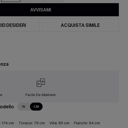
AVVISAMI
DEI DESIDERI
ACQUISTA SIMILE
enza
te
Facile Da Abbinare
modello
IN
CM
:
174 cm
Torace:
79 cm
Vita:
65 cm
Fianchi:
94 cm