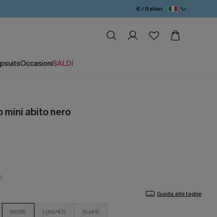
€ / Italian
psuits
Occasioni
SALDI
o mini abito nero
Guida alle taglie
M(38)
L(40/42)
XL(44)