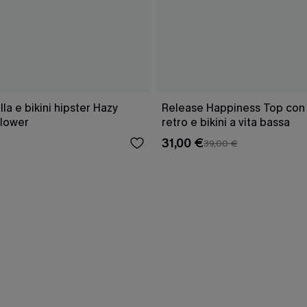
a e bikini hipster Hazy
Release Happiness Top con l
lower
retro e bikini a vita bassa
31,00 €
39,00 €