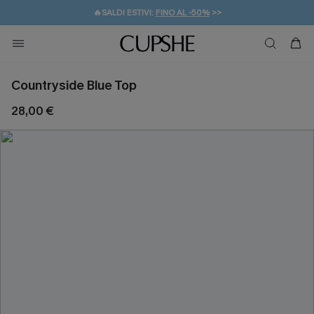
🔥SALDI ESTIVI:
FINO AL -50%
>>
💌REGALO PER I NUOVI: 20% DI SCONTO*
🚚SPEDIZIONE GRATUITA DA 49€
Countryside Blue Top
28,00 €