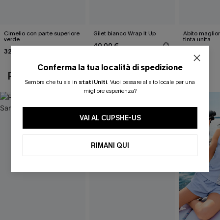
Cimelio con parte superiore
Gilet bianco Wrap It Up
Abito maglio
verde
tinta unita
40,00 €
32,00 €
46,00 €
Conferma la tua località di spedizione
POTREBBE INTERESSARTI ANCHE
Sembra che tu sia in
stati Uniti
.
Vuoi passare al sito locale per una
migliore esperienza?
VAI AL CUPSHE-US
RIMANI QUI