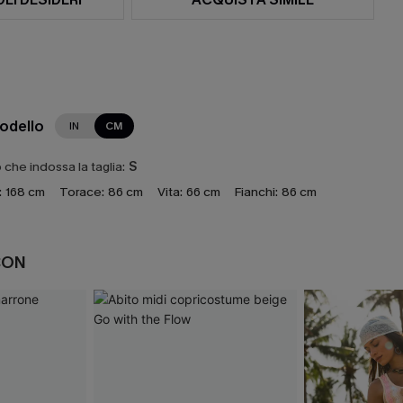
modello
IN
CM
che indossa la taglia:
S
:
168 cm
Torace:
86 cm
Vita:
66 cm
Fianchi:
86 cm
CON