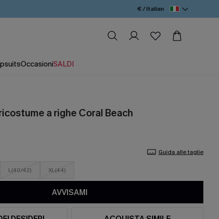
€ / Italian
psuits
Occasioni
SALDI
pricostume a righe Coral Beach
Guida alle taglie
L(40/42)
XL(44)
AVVISAMI
DEI DESIDERI
ACQUISTA SIMILE