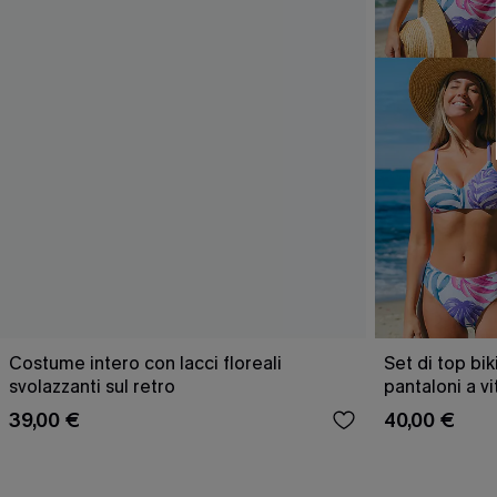
Costume intero con lacci floreali
Set di top bik
svolazzanti sul retro
pantaloni a v
39,00 €
40,00 €