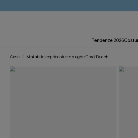
Tendenze 2026
Costum
Casa
Mini abito copricostume a righe Coral Beach