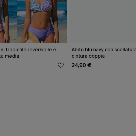
ini tropicale reversibile e
Abito blu navy con scollatu
ita media
cintura doppia
24,90 €