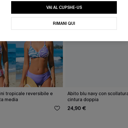
VAI AL CUPSHE-US
RIMANI QUI
ini tropicale reversibile e
Abito blu navy con scollatu
ita media
cintura doppia
24,90 €