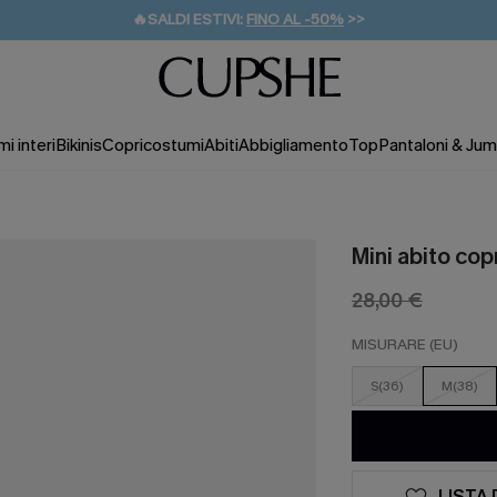
🔥SALDI ESTIVI:
FINO AL -50%
>>
💌REGALO PER I NUOVI: 20% DI SCONTO*
🚚SPEDIZIONE GRATUITA DA 49€
i interi
Bikinis
Copricostumi
Abiti
Abbigliamento
Top
Pantaloni & Jum
Mini abito co
28,00 €
MISURARE (EU)
S(36)
M(38)
LISTA 