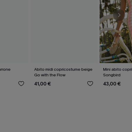
arrone
Abito midi copricostume beige
Mini abito copr
Go with the Flow
Songbird
41,00 €
43,00 €