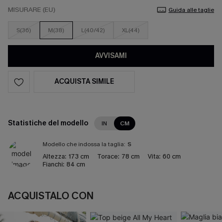
MISURARE (EU)
Guida alle taglie
S(36)
M(38)
L(40/42)
XL(44)
AVVISAMI
ACQUISTA SIMILE
Statistiche del modello
IN
CM
Modello che indossa la taglia:
S
Altezza:
173 cm
Torace:
78 cm
Vita:
60 cm
Fianchi:
84 cm
ACQUISTALO CON