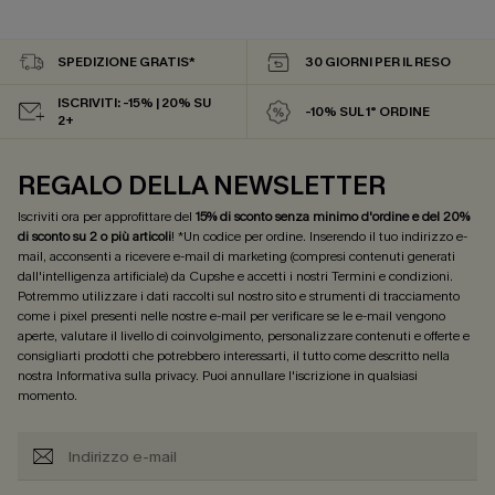
SPEDIZIONE GRATIS*
30 GIORNI PER IL RESO
ISCRIVITI: -15% | 20% SU
-10% SUL 1° ORDINE
2+
REGALO DELLA NEWSLETTER
Iscriviti ora per approfittare del
15% di sconto senza minimo d'ordine e del 20%
di sconto su 2 o più articoli
! *Un codice per ordine. Inserendo il tuo indirizzo e-
mail, acconsenti a ricevere e-mail di marketing (compresi contenuti generati
dall'intelligenza artificiale) da Cupshe e accetti i nostri
Termini e condizioni
.
Potremmo utilizzare i dati raccolti sul nostro sito e strumenti di tracciamento
come i pixel presenti nelle nostre e-mail per verificare se le e-mail vengono
aperte, valutare il livello di coinvolgimento, personalizzare contenuti e offerte e
consigliarti prodotti che potrebbero interessarti, il tutto come descritto nella
nostra
Informativa sulla privacy
. Puoi annullare l'iscrizione in qualsiasi
momento.