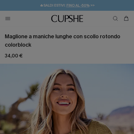
🔥SALDI ESTIVI:
FINO AL -50%
>>
💌REGALO PER I NUOVI: 20% DI SCONTO*
🚚SPEDIZIONE GRATUITA DA 49€
Maglione a maniche lunghe con scollo rotondo
colorblock
34,00 €