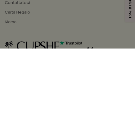
15% DI SCONTO
Contattateci
Carta Regalo
Klarna
4.4
SEGUICI SU
©2026 CUPSHE ITALIA
Informativa sulla privacy
|
Termini e condizioni
Gestione dei cookie