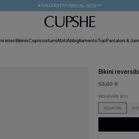
🔥SALDI ESTIVI:
FINO AL -50%
>>
💌REGALO PER I NUOVI: 20% DI SCONTO*
🚚SPEDIZIONE GRATUITA DA 49€
i interi
Bikinis
Copricostumi
Abiti
Abbigliamento
Top
Pantaloni & Jum
Bikini reversi
53,00 €
MISURARE (EU)
XS(34/36)
S(3