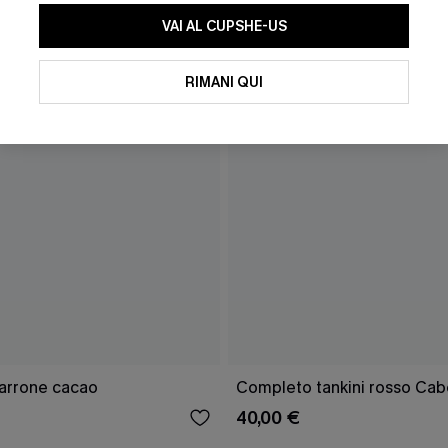
VAI AL CUPSHE-US
RIMANI QUI
marrone cacao
Completo tankini rosso Cab
40,00 €