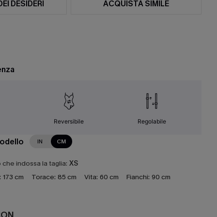
DEI DESIDERI
ACQUISTA SIMILE
enza
Reversibile
Regolabile
modello
IN
CM
che indossa la taglia:
XS
:
173 cm
Torace:
85 cm
Vita:
60 cm
Fianchi:
90 cm
CON