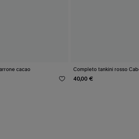
marrone cacao
Completo tankini rosso Cab
40,00 €