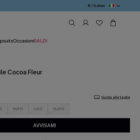
€ / Italian
psuits
Occasioni
SALDI
bile Cocoa Fleur
Guida alle taglie
8)
M(40)
L(42)
XL(44)
AVVISAMI