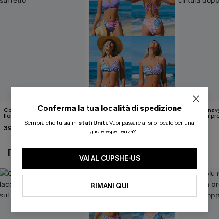
Conferma la tua località di spedizione
Costume intero con lacci
Set di top bikini tropicale
Abito blu nav
floreali svolazzanti sul retro
reversibile e pantaloni a vita
scollatura pr
media
cintura doppi
Sembra che tu sia in
stati Uniti
.
Vuoi passare al sito locale per una
39,00 €
40,00 €
24,90 €
migliore esperienza?
POTREBBE INTERESSARTI ANCHE
VAI AL CUPSHE-US
RIMANI QUI