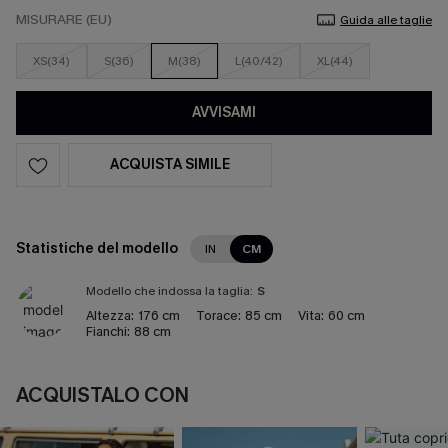
MISURARE (EU)
Guida alle taglie
XS(34)
S(36)
M(38)
L(40/42)
XL(44)
AVVISAMI
ACQUISTA SIMILE
Statistiche del modello
IN
CM
Modello che indossa la taglia:
S
Altezza:
176 cm
Torace:
85 cm
Vita:
60 cm
Fianchi:
88 cm
ACQUISTALO CON