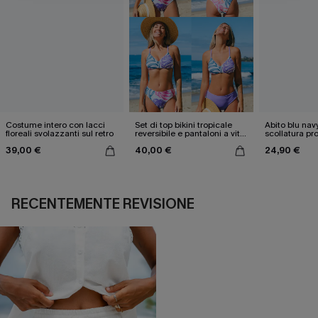
Costume intero con lacci
Set di top bikini tropicale
Abito blu nav
floreali svolazzanti sul retro
reversibile e pantaloni a vita
scollatura pr
media
cintura doppi
39,00 €
40,00 €
24,90 €
RECENTEMENTE REVISIONE