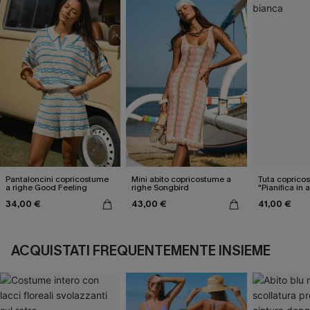
Pantaloncini copricostume
Mini abito copricostume a
Tuta coprico
a righe Good Feeling
righe Songbird
"Pianifica in 
34,00 €
43,00 €
41,00 €
ACQUISTATI FREQUENTEMENTE INSIEME