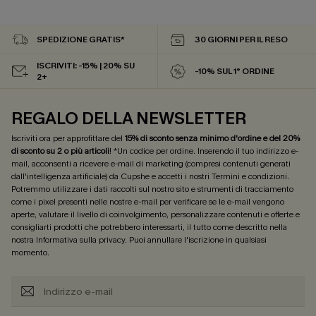
SPEDIZIONE GRATIS*
30 GIORNI PER IL RESO
ISCRIVITI: -15% | 20% SU
-10% SUL 1° ORDINE
2+
REGALO DELLA NEWSLETTER
Iscriviti ora per approfittare del
15% di sconto senza minimo d'ordine e del 20%
di sconto su 2 o più articoli
! *Un codice per ordine. Inserendo il tuo indirizzo e-
mail, acconsenti a ricevere e-mail di marketing (compresi contenuti generati
dall'intelligenza artificiale) da Cupshe e accetti i nostri
Termini e condizioni
.
Potremmo utilizzare i dati raccolti sul nostro sito e strumenti di tracciamento
come i pixel presenti nelle nostre e-mail per verificare se le e-mail vengono
aperte, valutare il livello di coinvolgimento, personalizzare contenuti e offerte e
consigliarti prodotti che potrebbero interessarti, il tutto come descritto nella
nostra
Informativa sulla privacy
. Puoi annullare l'iscrizione in qualsiasi
momento.