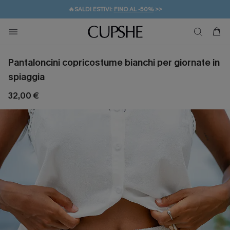
🔥SALDI ESTIVI:
FINO AL -50%
>>
💌REGALO PER I NUOVI: 20% DI SCONTO*
🚚SPEDIZIONE GRATUITA DA 49€
Pantaloncini copricostume bianchi per giornate in
spiaggia
32,00 €