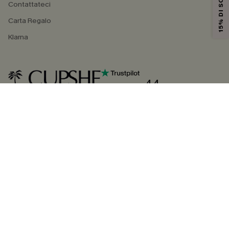
15% DI SCONTO
Contattateci
Carta Regalo
Klarna
4.4
SEGUICI SU
©2026 CUPSHE ITALIA
Informativa sulla privacy
|
Termini e condizioni
Gestione dei cookie