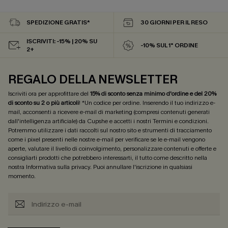
SPEDIZIONE GRATIS*
30 GIORNI PER IL RESO
ISCRIVITI: -15% | 20% SU
-10% SUL 1° ORDINE
2+
REGALO DELLA NEWSLETTER
Iscriviti ora per approfittare del
15% di sconto senza minimo d'ordine e del 20%
di sconto su 2 o più articoli
! *Un codice per ordine. Inserendo il tuo indirizzo e-
mail, acconsenti a ricevere e-mail di marketing (compresi contenuti generati
dall'intelligenza artificiale) da Cupshe e accetti i nostri
Termini e condizioni
.
Potremmo utilizzare i dati raccolti sul nostro sito e strumenti di tracciamento
come i pixel presenti nelle nostre e-mail per verificare se le e-mail vengono
aperte, valutare il livello di coinvolgimento, personalizzare contenuti e offerte e
consigliarti prodotti che potrebbero interessarti, il tutto come descritto nella
nostra
Informativa sulla privacy
. Puoi annullare l'iscrizione in qualsiasi
momento.