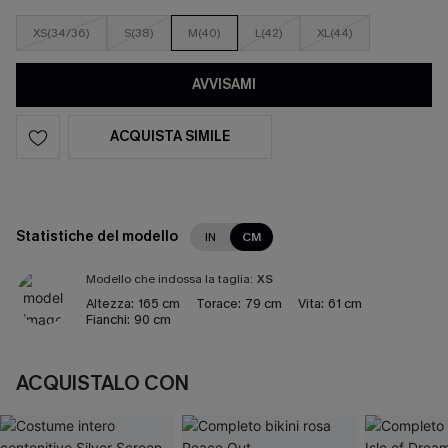
XS(34/36)
S(38)
M(40)
L(42)
XL(44)
AVVISAMI
ACQUISTA SIMILE
Statistiche del modello
IN
CM
Modello che indossa la taglia:
XS
Altezza:
165 cm
Torace:
79 cm
Vita:
61 cm
Fianchi:
90 cm
ACQUISTALO CON