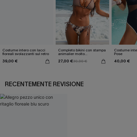
Costume intero con lacci
Completo bikini con stampa
Costume inter
floreali svolazzanti sul retro
animalier molto
Pose
accattivante
39,00 €
27,00 €
40,00 €
30,00 €
RECENTEMENTE REVISIONE