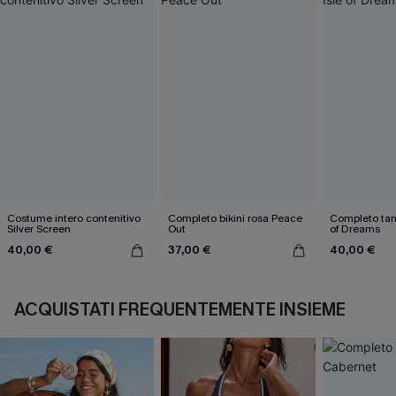
Costume intero contenitivo
Completo bikini rosa Peace
Completo tank
Silver Screen
Out
of Dreams
40,00 €
37,00 €
40,00 €
ACQUISTATI FREQUENTEMENTE INSIEME