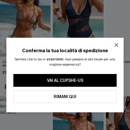
Conferma la tua località di spedizione
Sembra che tu sia in
stati Uniti
.
Vuoi passare al sito locale per una
Completo bikini con stampa
Costume intero blu Strike a
Completo tan
migliore esperienza?
animalier molto
Pose
Cabernet
accattivante
27,00 €
40,00 €
40,00 €
30,00 €
VAI AL CUPSHE-US
POTREBBE INTERESSARTI ANCHE
RIMANI QUI