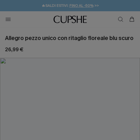
🔥SALDI ESTIVI:
FINO AL -50%
>>
💌REGALO PER I NUOVI: 20% DI SCONTO*
🚚SPEDIZIONE GRATUITA DA 49€
Allegro pezzo unico con ritaglio floreale blu scuro
26,99 €