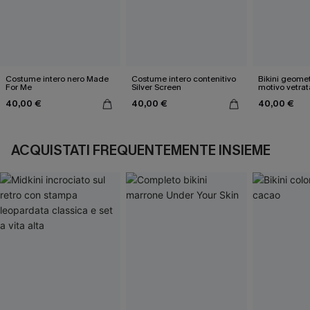
Costume intero nero Made
Costume intero contenitivo
Bikini geome
For Me
Silver Screen
motivo vetrat
40,00 €
40,00 €
40,00 €
ACQUISTATI FREQUENTEMENTE INSIEME