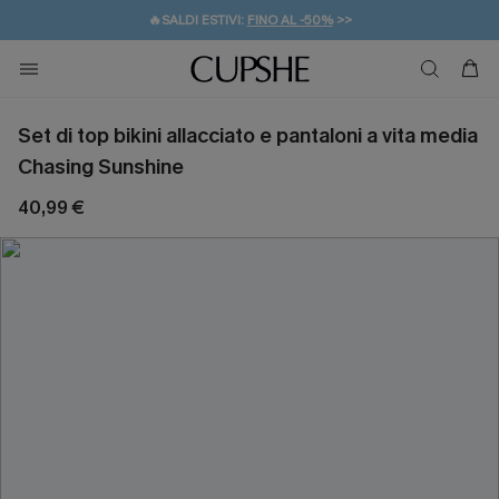
🔥SALDI ESTIVI:
FINO AL -50%
>>
💌REGALO PER I NUOVI: 20% DI SCONTO*
🚚SPEDIZIONE GRATUITA DA 49€
Set di top bikini allacciato e pantaloni a vita media
Chasing Sunshine
40,99 €