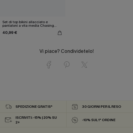
Set di top bikini allacciato e
pantaloni a vita media Chasing
Sunshine
40,99 €
Vi piace? Condividetelo!
SPEDIZIONE GRATIS*
30 GIORNI PER IL RESO
ISCRIVITI: -15% | 20% SU
-10% SUL 1° ORDINE
2+