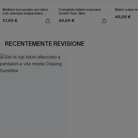
Midkini incrociato sul retro
Completo bikini marrone
Bikini color 
con stampa leopardata
Under Your Skin
40,00 €
classica e set a vita alta
37,00 €
40,00 €
RECENTEMENTE REVISIONE