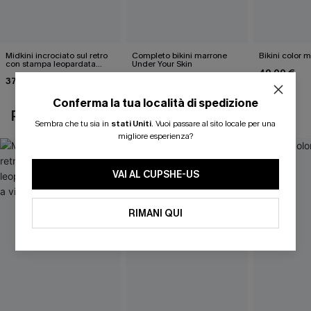
Midkini incrociato sul retro
Completo bikini marrone
Bikini color 
con stampa leopardata
Under Your Skin
40,00 €
classica e set a vita alta
37,00 €
40,00 €
Conferma la tua località di spedizione
POTREBBE INTERESSARTI ANCHE
Sembra che tu sia in
stati Uniti
.
Vuoi passare al sito locale per una
migliore esperienza?
VAI AL CUPSHE-US
RIMANI QUI