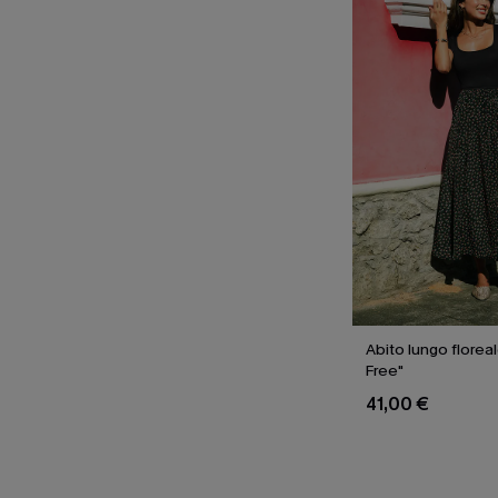
Abito lungo florea
Free"
41,00 €