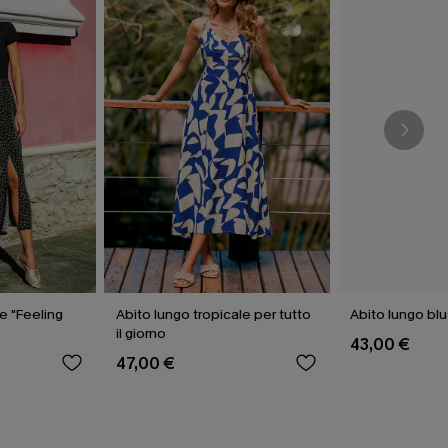
le "Feeling
Abito lungo tropicale per tutto
Abito lungo blu 
il giorno
43,00 €
47,00 €