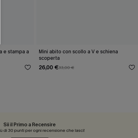
O SCONT
ere e-mail di marketing (compresi contenuti
ti i nostri
Termini e condizioni
. Potremmo
 di tracciamento come i pixel presenti nelle
rte, valutare il livello di coinvolgimento,
dotti che potrebbero interessarti, il tutto
y
. Puoi annullare l'iscrizione in qualsiasi
a e stampa a
Mini abito con scollo a V e schiena
scoperta
26,00 €
33,00 €
Sii il Primo a Recensire
 di 30 punti per ogni recensione che lasci!