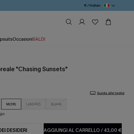
€ / Italian
psuits
Occasioni
SALDI
loreale "Chasing Sunsets"
Guida alle taglie
M(38)
L(40/42)
XL(44)
ago
DEI DESIDERI
AGGIUNGI AL CARRELLO
/
43,00 €