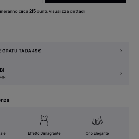
gneranno circa
215
punti.
Visualizza dettagli
E GRATUITA DA 49€
BI
ORNI
enza
ale
Effetto Dimagrante
Orlo Elegante