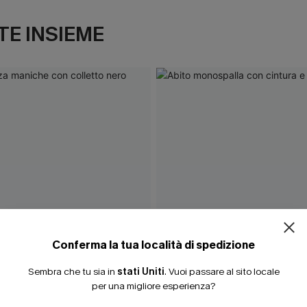
E INSIEME
ISCRIVITI PE
15% DI SCONTO SENZA
20% DI SCONTO SU 2 
Conferma la tua località di spedizione
Sembra che tu sia in
stati Uniti
.
Vuoi passare al sito locale
per una migliore esperienza?