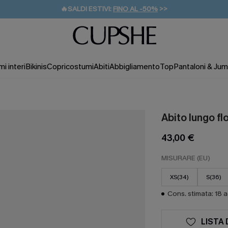
🔥SALDI ESTIVI:
FINO AL -50%
>>
💌REGALO PER I NUOVI: 20% DI SCONTO*
🚚SPEDIZIONE GRATUITA DA 49€
i interi
Bikinis
Copricostumi
Abiti
Abbigliamento
Top
Pantaloni & Jum
Abito lungo f
43,00 €
MISURARE (EU)
XS(34)
S(36)
Cons. stimata: 18 
LISTA 