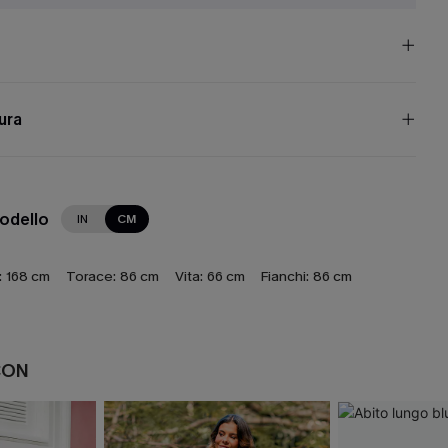
cura
modello
IN
CM
:
168 cm
Torace:
86 cm
Vita:
66 cm
Fianchi:
86 cm
CON