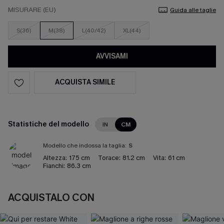
MISURARE (EU)
Guida alle taglie
S(36)
M(38)
L(40/42)
XL(44)
AVVISAMI
ACQUISTA SIMILE
Statistiche del modello
IN
CM
Modello che indossa la taglia:
S
Altezza:
175 cm
Torace:
81.2 cm
Vita:
61 cm
Fianchi:
86.3 cm
ACQUISTALO CON