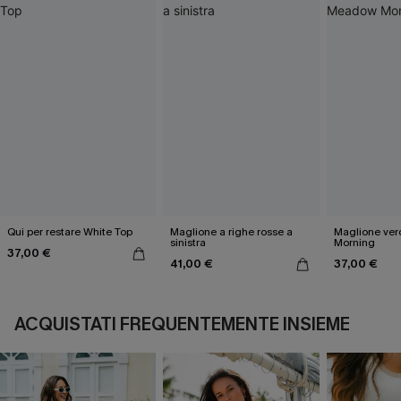
Qui per restare White Top
Maglione a righe rosse a
Maglione ve
sinistra
Morning
37,00 €
41,00 €
37,00 €
ACQUISTATI FREQUENTEMENTE INSIEME