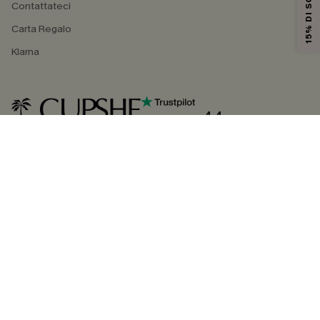
15% DI SCONTO
Contattateci
Carta Regalo
Klarna
4.4
SEGUICI SU
©2026 CUPSHE ITALIA
Informativa sulla privacy
|
Termini e condizioni
Gestione dei cookie