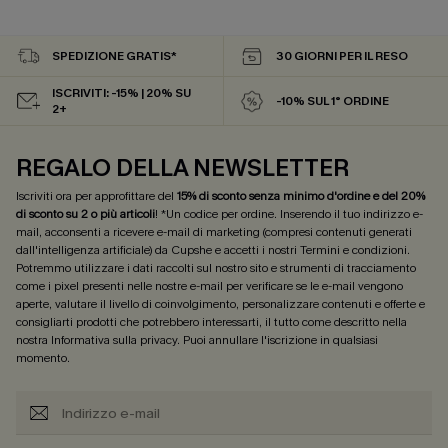
SPEDIZIONE GRATIS*
30 GIORNI PER IL RESO
ISCRIVITI: -15% | 20% SU
-10% SUL 1° ORDINE
2+
REGALO DELLA NEWSLETTER
Iscriviti ora per approfittare del
15% di sconto senza minimo d'ordine e del 20%
di sconto su 2 o più articoli
! *Un codice per ordine. Inserendo il tuo indirizzo e-
mail, acconsenti a ricevere e-mail di marketing (compresi contenuti generati
dall'intelligenza artificiale) da Cupshe e accetti i nostri
Termini e condizioni
.
Potremmo utilizzare i dati raccolti sul nostro sito e strumenti di tracciamento
come i pixel presenti nelle nostre e-mail per verificare se le e-mail vengono
aperte, valutare il livello di coinvolgimento, personalizzare contenuti e offerte e
consigliarti prodotti che potrebbero interessarti, il tutto come descritto nella
nostra
Informativa sulla privacy
. Puoi annullare l'iscrizione in qualsiasi
momento.