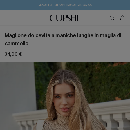
🔥SALDI ESTIVI:
FINO AL -50%
>>
💌REGALO PER I NUOVI: 20% DI SCONTO*
🚚SPEDIZIONE GRATUITA DA 49€
Maglione dolcevita a maniche lunghe in maglia di
cammello
34,00 €