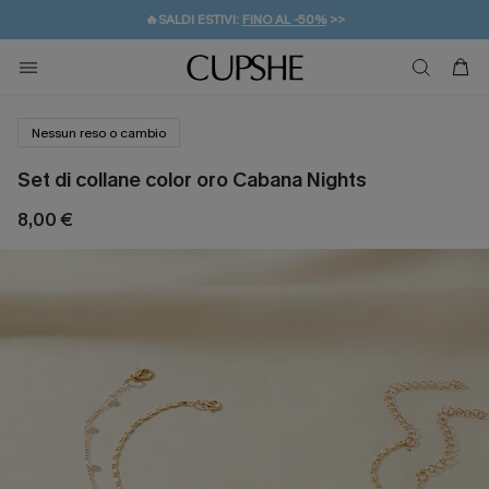
🔥SALDI ESTIVI:
FINO AL -50%
>>
💌REGALO PER I NUOVI: 20% DI SCONTO*
🚚SPEDIZIONE GRATUITA DA 49€
Nessun reso o cambio
Set di collane color oro Cabana Nights
8,00 €