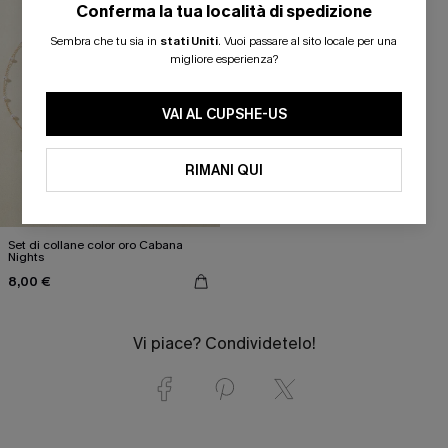
Conferma la tua località di spedizione
Sembra che tu sia in
stati Uniti
.
Vuoi passare al sito locale per una
migliore esperienza?
VAI AL CUPSHE-US
RIMANI QUI
Set di collane color oro Cabana
Nights
8,00 €
Vi piace? Condividetelo!