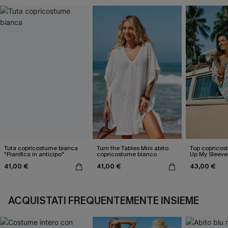
Tuta copricostume bianca
Turn the Tables Mini abito
Top copricos
"Pianifica in anticipo"
copricostume bianco
Up My Sleeve
41,00 €
41,00 €
43,00 €
ACQUISTATI FREQUENTEMENTE INSIEME