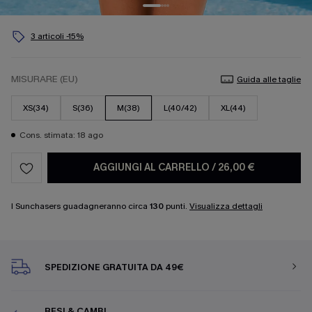
3 articoli -15%
MISURARE (EU)
Guida alle taglie
XS(34)
S(36)
M(38)
L(40/42)
XL(44)
Cons. stimata: 18 ago
AGGIUNGI AL CARRELLO
/
26,00 €
I Sunchasers guadagneranno circa
130
punti.
Visualizza dettagli
SPEDIZIONE GRATUITA DA 49€
RESI & CAMBI