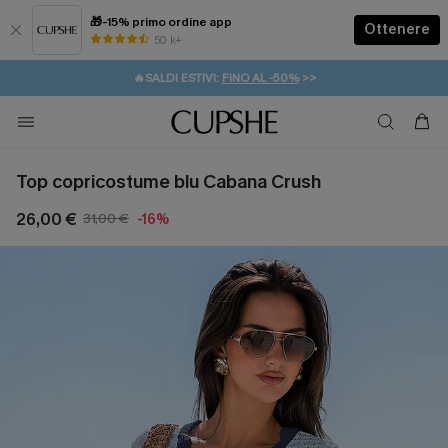
🎁-15% primo ordine app
Ottenere
50 k+
⚡️-15% SUGLI ESSENZIALI DA VACANZA |
ACQUISTA
🔥SALDI ESTIVI:
FINO AL -50%
>>
💌REGALO PER I NUOVI: 20% DI SCONTO*
🚚SPEDIZIONE GRATUITA DA 49€
Top copricostume blu Cabana Crush
26,00 €
31,00 €
-16%