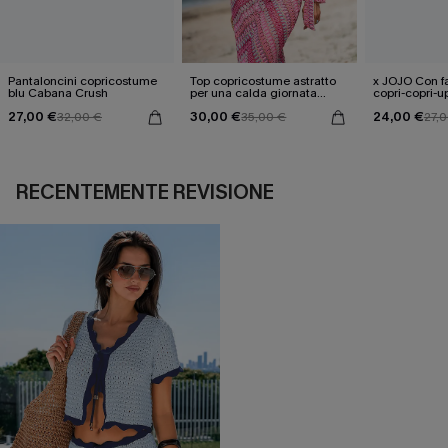
Pantaloncini copricostume
Top copricostume astratto
x JOJO Con fa
blu Cabana Crush
per una calda giornata
copri-copri-u
estiva
27,00 €
30,00 €
24,00 €
32,00 €
35,00 €
27,
RECENTEMENTE REVISIONE