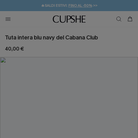
🔥SALDI ESTIVI:
FINO AL -50%
>>
💌REGALO PER I NUOVI: 20% DI SCONTO*
🚚SPEDIZIONE GRATUITA DA 49€
Tuta intera blu navy del Cabana Club
40,00 €