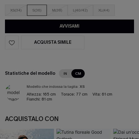
XS(34)
S(36)
M(38)
L(40/42)
XL(44)
AVVISAMI
ACQUISTA SIMILE
Statistiche del modello
IN
CM
Modello che indossa la taglia:
XS
Altezza:
165 cm
Torace:
77 cm
Vita:
61 cm
Fianchi:
81 cm
ACQUISTALO CON