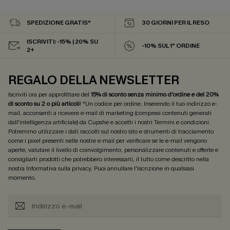
SPEDIZIONE GRATIS*
30 GIORNI PER IL RESO
ISCRIVITI: -15% | 20% SU
-10% SUL 1° ORDINE
2+
REGALO DELLA NEWSLETTER
Iscriviti ora per approfittare del
15% di sconto senza minimo d'ordine e del 20%
di sconto su 2 o più articoli
! *Un codice per ordine. Inserendo il tuo indirizzo e-
mail, acconsenti a ricevere e-mail di marketing (compresi contenuti generati
dall'intelligenza artificiale) da Cupshe e accetti i nostri
Termini e condizioni
.
Potremmo utilizzare i dati raccolti sul nostro sito e strumenti di tracciamento
come i pixel presenti nelle nostre e-mail per verificare se le e-mail vengono
aperte, valutare il livello di coinvolgimento, personalizzare contenuti e offerte e
consigliarti prodotti che potrebbero interessarti, il tutto come descritto nella
nostra
Informativa sulla privacy
. Puoi annullare l'iscrizione in qualsiasi
momento.