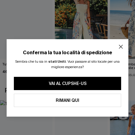
Conferma la tua località di spedizione
Sembra che tu sia in
stati Uniti
.
Vuoi passare al sito locale per una
Tuta nera sensazionale
Tuta tropicale Grand
Tuta a gamba
migliore esperienza?
Gesture
stampa toile 
46,00 €
all'american
46,00 €
28,00 €
35,
VAI AL CUPSHE-US
POTREBBE INTERESSARTI ANCHE
RIMANI QUI