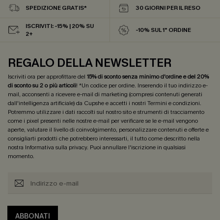
SPEDIZIONE GRATIS*
30 GIORNI PER IL RESO
ISCRIVITI: -15% | 20% SU
-10% SUL 1° ORDINE
2+
REGALO DELLA NEWSLETTER
Iscriviti ora per approfittare del
15% di sconto senza minimo d'ordine e del 20%
di sconto su 2 o più articoli
! *Un codice per ordine. Inserendo il tuo indirizzo e-
mail, acconsenti a ricevere e-mail di marketing (compresi contenuti generati
dall'intelligenza artificiale) da Cupshe e accetti i nostri
Termini e condizioni
.
Potremmo utilizzare i dati raccolti sul nostro sito e strumenti di tracciamento
come i pixel presenti nelle nostre e-mail per verificare se le e-mail vengono
aperte, valutare il livello di coinvolgimento, personalizzare contenuti e offerte e
consigliarti prodotti che potrebbero interessarti, il tutto come descritto nella
nostra
Informativa sulla privacy
. Puoi annullare l'iscrizione in qualsiasi
momento.
ABBONATI