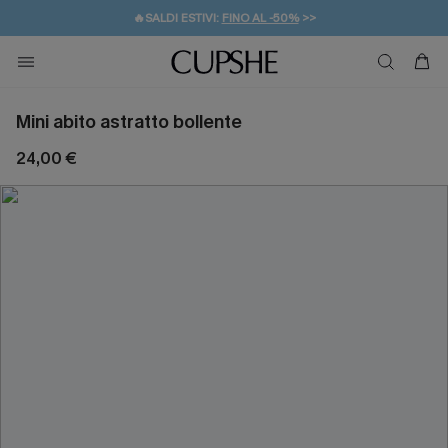
🔥SALDI ESTIVI:
FINO AL -50%
>>
💌REGALO PER I NUOVI: 20% DI SCONTO*
🚚SPEDIZIONE GRATUITA DA 49€
Mini abito astratto bollente
24,00 €