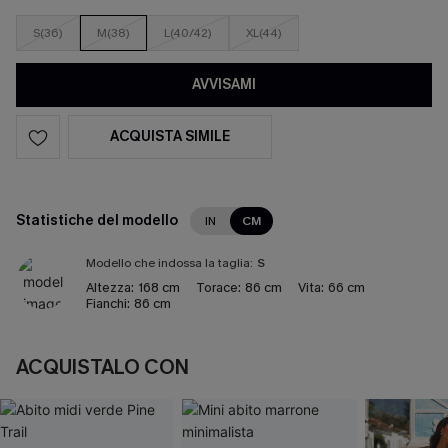
S(36)
M(38)
L(40/42)
XL(44)
AVVISAMI
ACQUISTA SIMILE
Statistiche del modello
IN
CM
Modello che indossa la taglia:
S
Altezza:
168 cm
Torace:
86 cm
Vita:
66 cm
Fianchi:
86 cm
ACQUISTALO CON