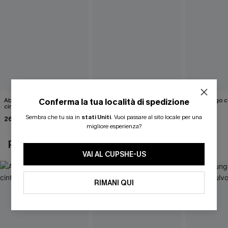
Abito monospalla con
Mini abito con scollo a V e
Abito lungo c
Conferma la tua località di spedizione
cintura e stampa a foglie
schiena scoperta
fulvo
Sembra che tu sia in
stati Uniti
.
Vuoi passare al sito locale per una
26,90 €
26,00 €
50,00 €
33,00 €
migliore esperienza?
POTREBBE INTERESSARTI ANCHE
VAI AL CUPSHE-US
RIMANI QUI