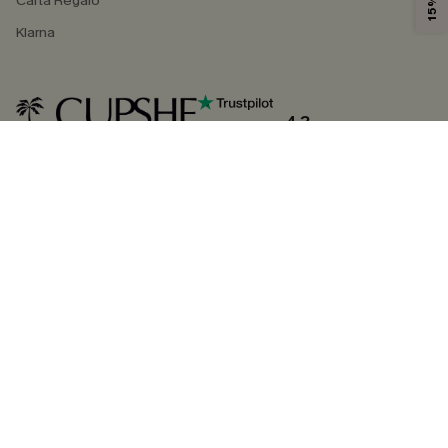
Carta Regalo
Klarna
4.3
SEGUICI SU
©2026 CUPSHE ITALIA
Informativa sulla privacy
|
Termini e condizioni
Gestione dei cookie