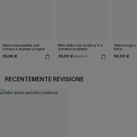
Abito monospalla con
Mini abito con scollo a V e
Abito lungo c
cintura e stampa a foglie
schiena scoperta
fulvo
26,90 €
26,00 €
50,00 €
33,00 €
RECENTEMENTE REVISIONE