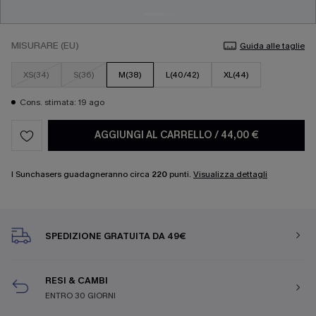
MISURARE (EU)
Guida alle taglie
XS(34)
S(36)
M(38)
L(40/42)
XL(44)
Cons. stimata: 19 ago
AGGIUNGI AL CARRELLO
/
44,00 €
I Sunchasers guadagneranno circa
220
punti.
Visualizza dettagli
SPEDIZIONE GRATUITA DA 49€
RESI & CAMBI
ENTRO 30 GIORNI