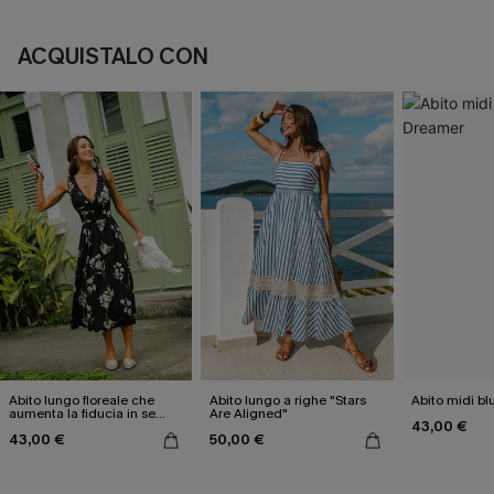
ACQUISTALO CON
Abito lungo floreale che
Abito lungo a righe "Stars
Abito midi b
aumenta la fiducia in se
Are Aligned"
43,00 €
stessi
43,00 €
50,00 €