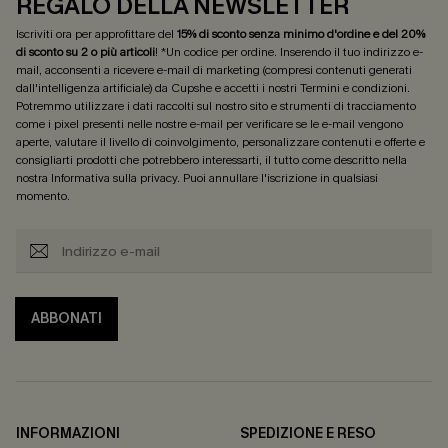
REGALO DELLA NEWSLETTER
Iscriviti ora per approfittare del
15% di sconto senza minimo d'ordine e del 20%
di sconto su 2 o più articoli
! *Un codice per ordine. Inserendo il tuo indirizzo e-
mail, acconsenti a ricevere e-mail di marketing (compresi contenuti generati
dall'intelligenza artificiale) da Cupshe e accetti i nostri
Termini e condizioni
.
Potremmo utilizzare i dati raccolti sul nostro sito e strumenti di tracciamento
come i pixel presenti nelle nostre e-mail per verificare se le e-mail vengono
aperte, valutare il livello di coinvolgimento, personalizzare contenuti e offerte e
consigliarti prodotti che potrebbero interessarti, il tutto come descritto nella
nostra
Informativa sulla privacy
. Puoi annullare l'iscrizione in qualsiasi
momento.
ABBONATI
INFORMAZIONI
SPEDIZIONE E RESO