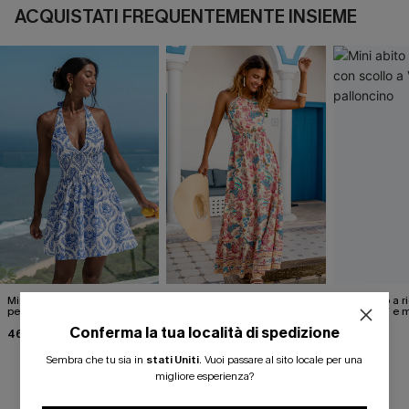
ACQUISTATI FREQUENTEMENTE INSIEME
Mini abito decorato perfetto
Abito lungo floreale "No Bad
Mini abito a 
per il giorno e per la sera.
Days"
scollo a V e 
palloncino
Conferma la tua località di spedizione
46,00 €
36,00 €
24,00 €
40,00 €
Sembra che tu sia in
stati Uniti
.
Vuoi passare al sito locale per una
migliore esperienza?
RECENSIONI DEI CLIENTI