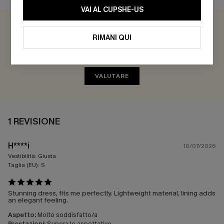
VAI AL CUPSHE-US
5.0
1 REVISIONE
RIMANI QUI
Guadagna più di 30 punti per ogni recensione che lasci!
VALUTARE
1 REVISIONE
H****i
10/07/2026
Vestibilità:
Giusta
Taglia (EU):
S
Stunning dress, fits me perfectly. Lightweight material, lining adds
an elegant feeling.
Aspetto:
Molto soddisfatto/a
Prestazioni:
Supera le aspettative