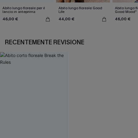
Abito lungo floreale per il
Abito lungo floreale Good
Abito lungo fl
lancio in anteprima
Life
Good Mood"
46,00 €
44,00 €
46,00 €
RECENTEMENTE REVISIONE