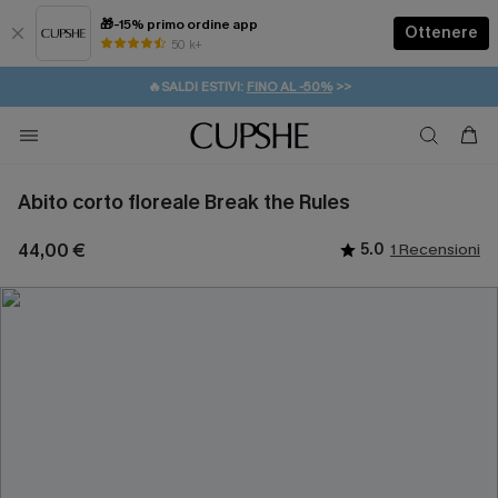
🎁-15% primo ordine app
Ottenere
50 k+
⚡️-15% SUGLI ESSENZIALI DA VACANZA |
ACQUISTA
🔥SALDI ESTIVI:
FINO AL -50%
>>
💌REGALO PER I NUOVI: 20% DI SCONTO*
🚚SPEDIZIONE GRATUITA DA 49€
Abito corto floreale Break the Rules
44,00 €
5.0
1 Recensioni