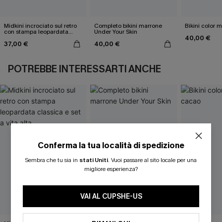
Midkini incrociato sul retro
Completo bikini marrone
Bikini color 
con stampa leopardata
Under Your Skin
40,00 €
classica e set a vita alta
37,00 €
40,00 €
POTREBBE INTERESSARTI ANCHE
Conferma la tua località di spedizione
ISCRIVITI PER OTTENERE
Sembra che tu sia in
stati Uniti
.
Vuoi passare al sito locale per una
migliore esperienza?
15% DI SCONTO SENZA MINIMO D'ORDINE
20% DI SCONTO SU 2 O PIÙ ARTICOLI
VAI AL CUPSHE-US