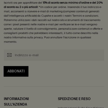
Iscriviti ora per approfittare del
15% di sconto senza minimo d'ordine e del 20%
di sconto su 2 o più articoli
! *Un codice per ordine. Inserendo il tuo indirizzo e-
mail, acconsenti a ricevere e-mail di marketing (compresi contenuti generati
dall'intelligenza artificiale) da Cupshe e accetti i nostri
Termini e condizioni
.
Potremmo utilizzare i dati raccolti sul nostro sito e strumenti di tracciamento
come i pixel presenti nelle nostre e-mail per verificare se le e-mail vengono
aperte, valutare il livello di coinvolgimento, personalizzare contenuti e offerte e
consigliarti prodotti che potrebbero interessarti, il tutto come descritto nella
nostra
Informativa sulla privacy
. Puoi annullare l'iscrizione in qualsiasi
momento.
ABBONATI
INFORMAZIONI
SPEDIZIONE E RESO
SULL'AZIENDA