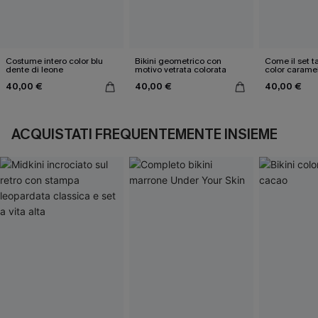
Costume intero color blu
Bikini geometrico con
Come il set ta
dente di leone
motivo vetrata colorata
color carame
40,00 €
40,00 €
40,00 €
ACQUISTATI FREQUENTEMENTE INSIEME