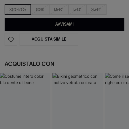
XS(34/36)
S(38)
M(40)
L(42)
XL(44)
AVVISAMI
ACQUISTA SIMILE
ACQUISTALO CON