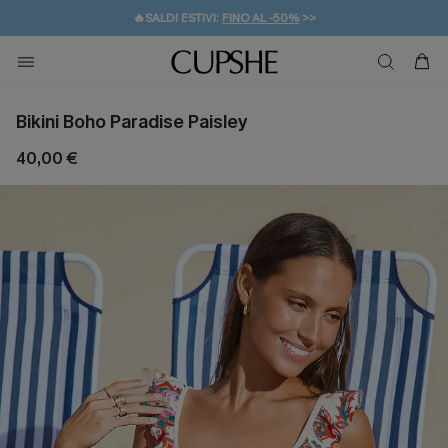
🔥SALDI ESTIVI:
FINO AL -50%
>>
💌REGALO PER I NUOVI: 20% DI SCONTO*
🚚SPEDIZIONE GRATUITA DA 49€
Bikini Boho Paradise Paisley
40,00 €