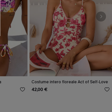
O SCONT
ere e-mail di marketing (compresi contenuti
ti i nostri
Termini e condizioni
. Potremmo
 di tracciamento come i pixel presenti nelle
rte, valutare il livello di coinvolgimento,
dotti che potrebbero interessarti, il tutto
y
. Puoi annullare l'iscrizione in qualsiasi
a
Costume intero floreale Act of Self-Love
42,00 €