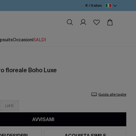
€ / Italian
psuits
Occasioni
SALDI
o floreale Boho Luxe
Guida alle taglie
L(42)
AVVISAMI
DEI DESIDERI
ACQUISTA SIMILE