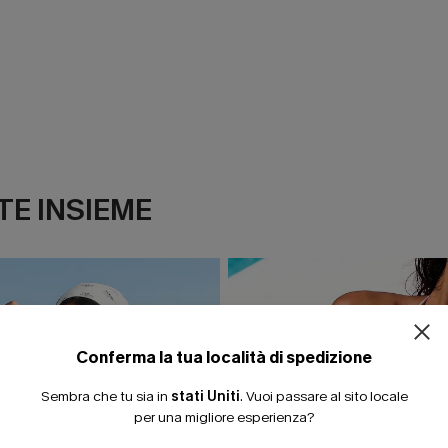
E INSIEME
ISCRIVITI PE
15% DI SCONTO SENZA
20% DI SCONTO SU 2 
Conferma la tua località di spedizione
Sembra che tu sia in
stati Uniti
.
Vuoi passare al sito locale
per una migliore esperienza?