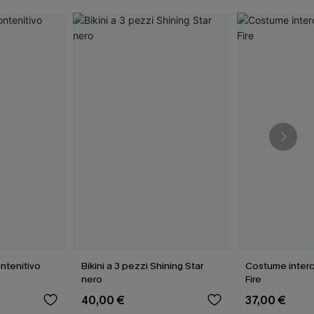
ntenitivo
Bikini a 3 pezzi Shining Star
Costume intero
nero
Fire
40,00 €
37,00 €