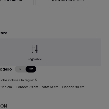
enza
Regolabile
modello
IN
CM
che indossa la taglia:
S
:
165 cm
Torace:
79 cm
Vita:
61 cm
Fianchi:
90 cm
CON