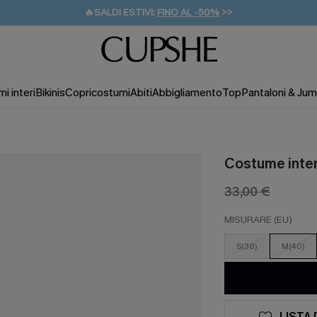
🔥SALDI ESTIVI:
FINO AL -50%
>>
💌REGALO PER I NUOVI: 20% DI SCONTO*
🚚SPEDIZIONE GRATUITA DA 49€
i interi
Bikinis
Copricostumi
Abiti
Abbigliamento
Top
Pantaloni & Jum
Costume inter
33,00 €
MISURARE (EU)
S(38)
M(40)
LISTA 